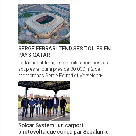
compte aujourd’hui près de 240. Retour sur
une success story.
SERGE FERRARI TEND SES TOILES EN
PAYS QATAR
Le fabricant français de toiles composites
souples a fourni près de 30 000 m2 de
membranes Serge Ferrari et Verseidag-
Indutex pour la construction du stade Ahmed-
Ben-Ali situé à Al Rayyan au Qatar.
Solcar System : un carport
photovoltaïque conçu par Sepalumic