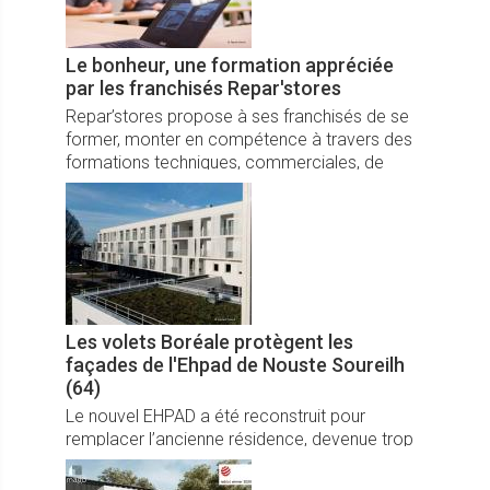
Le bonheur, une formation appréciée
par les franchisés Repar'stores
Repar’stores propose à ses franchisés de se
former, monter en compétence à travers des
formations techniques, commerciales, de
management et de gestion, mais également
en développement personnel.
Les volets Boréale protègent les
façades de l'Ehpad de Nouste Soureilh
(64)
Le nouvel EHPAD a été reconstruit pour
remplacer l’ancienne résidence, devenue trop
petite et trop vétuste pour faire face aux
enjeux liés à la prise en charge des personnes