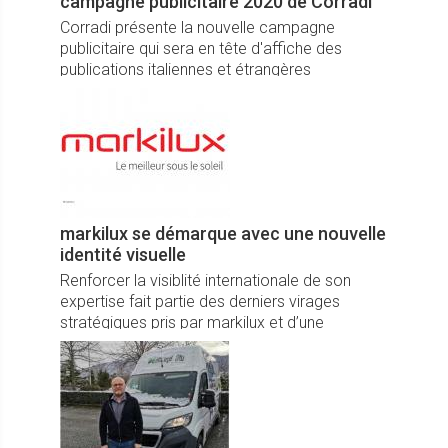
campagne publicitaire 2020 de Corradi
Corradi présente la nouvelle campagne
publicitaire qui sera en tête d'affiche des
publications italiennes et étrangères
consacrées au monde du design, au style de
vie et au secteur.
markilux se démarque avec une nouvelle
identité visuelle
Renforcer la visiblité internationale de son
expertise fait partie des derniers virages
stratégiques pris par markilux et d’une
dynamique que vient entériner la
modernisation de son emblématique logo.