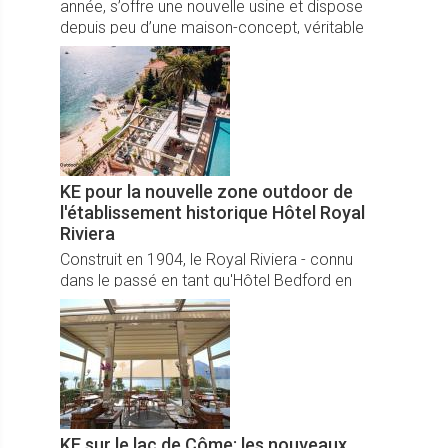
année, s’offre une nouvelle usine et dispose
depuis peu d’une maison-concept, véritable
showroom vivant, dans laquelle tous les
produits de la marque fonctionnent.
KE pour la nouvelle zone outdoor de
l'établissement historique Hôtel Royal
Riviera
Construit en 1904, le Royal Riviera - connu
dans le passé en tant qu'Hôtel Bedford en
hommage aux premiers visiteurs britanniques -
est rapidement devenu une destination
exclusive pour les cercles mondains de
l'époque.
KE sur le lac de Côme: les nouveaux