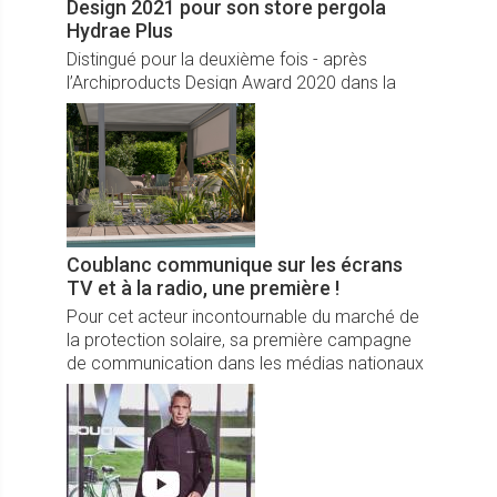
Design 2021 pour son store pergola
Hydrae Plus
Distingué pour la deuxième fois - après
l’Archiproducts Design Award 2020 dans la
catégorie outdoor – le store pergola Hydrae
Plus de KE s’est vu attribuer le prestigieux IF
Design Award 2021 dans la catégorie produit.
Coublanc communique sur les écrans
TV et à la radio, une première !
Pour cet acteur incontournable du marché de
la protection solaire, sa première campagne
de communication dans les médias nationaux
marque un nouveau pas dans le
développement de sa notoriété et de sa
visibilité.