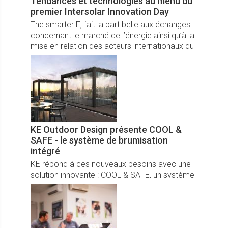
Tendances et technologies au menu du
premier Intersolar Innovation Day
The smarter E, fait la part belle aux échanges
concernant le marché de l’énergie ainsi qu’à la
mise en relation des acteurs internationaux du
secteur, et ce, de plus en plus sous forme
numérique.
KE Outdoor Design présente COOL &
SAFE - le système de brumisation
intégré
KE répond à ces nouveaux besoins avec une
solution innovante : COOL & SAFE, un système
de brumisation intégré créé pour deux des
principaux modèles de pergolas de la gamme
GENNIUS.