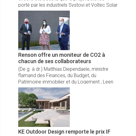
porté par les industriels Systovi et Voltec Solar
qui ambitionnent de créer un leader du solaire
tricolore - avance à grand pas.
Renson offre un moniteur de CO2 à
chacun de ses collaborateurs
(De g. à dr.) Matthias Diependaele, ministre
flamand des Finances, du Budget, du
Patrimoine immobilier et du Logement ; Leen
Impe, responsable Produits Renson Ventilation
& Protection solaire et Paul Renson, CEO
Renson
KE Outdoor Design remporte le prix IF