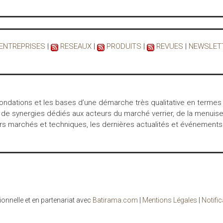
 ENTREPRISES
|
RESEAUX
|
PRODUITS
|
REVUES
|
NEWSLET
 fondations et les bases d’une démarche très qualitative en termes
 de synergies dédiés aux acteurs du marché verrier, de la menuiser
marchés et techniques, les dernières actualités et événements… int
ionnelle et en partenariat avec
Batirama.com
|
Mentions Légales
|
Notifi