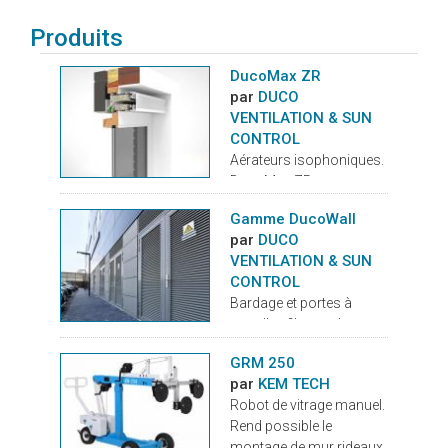
Produits
DucoMax ZR
par
DUCO
VENTILATION & SUN
CONTROL
Aérateurs isophoniques.
DucoMax ZR est un
aérateur isophonique à
Gamme DucoWall
clapet autoréglable,
par
DUCO
spécifiquement
VENTILATION & SUN
développé pour les
CONTROL
situations de gêne
Bardage et portes à
sonore forte. Les
ventelles filantes. Les
différents types ont une
bardages à ventelles
forme élégante et un
GRM 250
filantes de DUCO
fonctionnement
par
KEM TECH
assurent une ventilation
acoustique excellent.
Robot de vitrage manuel.
intensive aux endroits où
Avantages: Convient
Rend possible le
c’est nécessaire. Elles
aux constructions en
montage de mur rideaux,