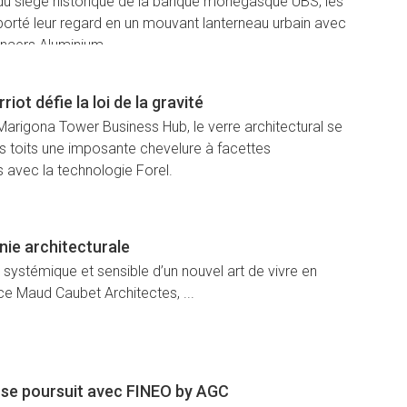
e du siège historique de la banque monégasque UBS, les
porté leur regard en un mouvant lanterneau urbain avec
ynaers Aluminium.
riot défie la loi de la gravité
Marigona Tower Business Hub, le verre architectural se
les toits une imposante chevelure à facettes
 avec la technologie Forel.
Consultez le 
ie architecturale
n systémique et sensible d’un nouvel art de vivre en
nce Maud Caubet Architectes, ...
e se poursuit avec FINEO by AGC