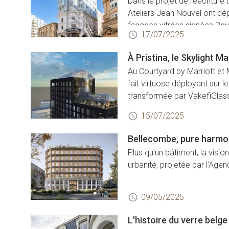
Dans le projet de réécritur
Ateliers Jean Nouvel ont dé
façades vitrées signées Re
17/07/2025
À Pristina, le Skylight Mar
Au Courtyard by Marriott et 
fait virtuose déployant sur 
transformée par VakefiGlass
15/07/2025
Bellecombe, pure harmon
Plus qu’un bâtiment, la visio
urbanité, projetée par l’Age
09/05/2025
L'histoire du verre belg