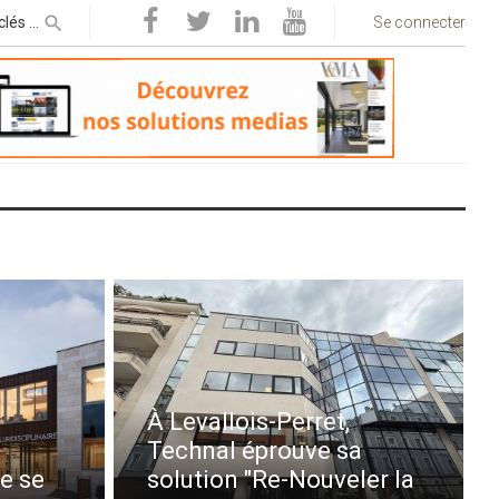
Se connecter
À Levallois-Perret,
Technal éprouve sa
e se
solution "Re-Nouveler la