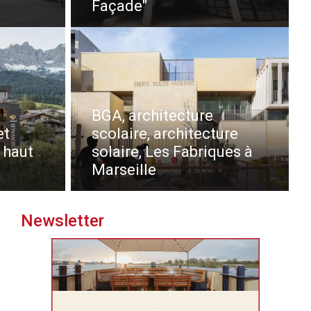
Façade"
BGA, architecture
et
scolaire, architecture
 haut
solaire, Les Fabriques à
Marseille
Newsletter