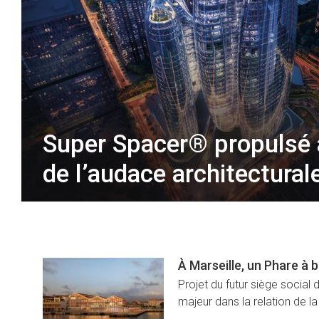
Super Spacer® propulsé 
de l’audace architectural
À Marseille, un Phare à 
Projet du futur siège social 
majeur dans la relation de l