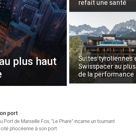
refait une santé
Suites tyroliennes 
au plus haut
Swisspacer au plus
e
de la performance
bon port
du Port de Marseille Fos, "Le Phare" incarne un tournant
a cité phocéenne à son port.