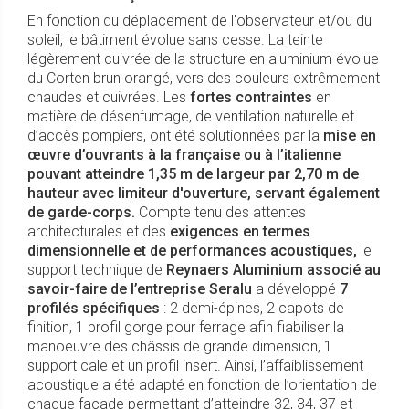
En fonction du déplacement de l'observateur et/ou du
soleil, le bâtiment évolue sans cesse. La teinte
légèrement cuivrée de la structure en aluminium évolue
du Corten brun orangé, vers des couleurs extrêmement
chaudes et cuivrées. Les
fortes contraintes
en
matière de désenfumage, de ventilation naturelle et
d’accès pompiers, ont été solutionnées par la
mise en
œuvre d’ouvrants à la française ou à l’italienne
pouvant atteindre 1,35 m de largeur par 2,70 m de
hauteur avec limiteur d'ouverture, servant également
de garde-corps.
Compte tenu des attentes
architecturales et des
exigences en termes
dimensionnelle et de performances acoustiques,
le
support technique de
Reynaers Aluminium associé au
savoir-faire de l’entreprise Seralu
a développé
7
profilés spécifiques
: 2 demi-épines, 2 capots de
finition, 1 profil gorge pour ferrage afin fiabiliser la
manoeuvre des châssis de grande dimension, 1
support cale et un profil insert. Ainsi, l’affaiblissement
acoustique a été adapté en fonction de l’orientation de
chaque façade permettant d’atteindre 32, 34, 37 et