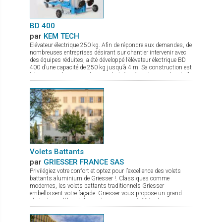
BD 400
par
KEM TECH
Elévateur électrique 250 kg. Afin de répondre aux demandes, de
nombreuses entreprises désirant sur chantier intervenir avec
des équipes réduites, a été développé l’élévateur électrique BD
400 d’une capacité de 250 kg jusqu’à 4 m. Sa construction est
très compacte pour un transport aisé, même dans un break. Il
permet le montage au plus prêt possible du mur. La mise en
action sur chantier se fait en quelques secondes, et grâce à
son moteur électrique avec variateur de vitesse la pose du verre
est très précise. De nombreux accessoires sont disponibles
comme fourche de levage, potence avec crochet.
Volets Battants
par
GRIESSER FRANCE SAS
Privilégiez votre confort et optez pour l’excellence des volets
battants aluminium de Griesser !. Classiques comme
modernes, les volets battants traditionnels Griesser
embellissent votre façade. Griesser vous propose un grand
choix de modèles et de nombreuses possibilités de
combinaisons et de remplissages. - Persiennes à lames fixes,
pour plus de charme et de tradition - Persiennes à lames