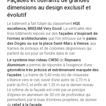
Façades et ouvrants de grandes
dimensions au design exclusif et
évolutif
Le bâtiment a fait l’objet du classement
HQE
excellence, BREEAM Very Good
. La verticalité des
trois bâtiments repose sur des
façades s’inspirant de
formes architecturales
que l’on retrouve sur le
palais
des Doges ou sur la place Saint-Marc à Venise
, aux
trames de poteaux et de colonnes dégressives qui
partent du sol pour se fondre dans le ciel.
Le système mur-rideau CW50
de
Reynaers
Aluminium
a permis de répondre à l’exigence d’une
géométrie très précise et extrêmement marquée des
façades.
La trame de 5,40 mdu rez-de-chaussée
s’élance vers le ciel, suivie d’une autre de 2,70 m à
partir du R+2, et enfin de 1,35 m sur le dernier niveau.
Le rythme de la façade est créé par un principe
d'épines en aluminium de 30 cm de profondeur qui
permettent, par le biais d’ombres projetées, de donner
du
relief à la façade.