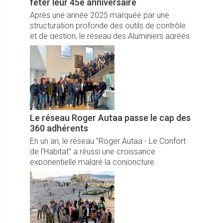
fêter leur 45e anniversaire
Après une année 2025 marquée par une
structuration profonde des outils de contrôle
et de gestion, le réseau des Aluminiers agréés
Technal s’oriente en 2026 vers un
accompagnement plus individualisé des
adhérents.
Le réseau Roger Autaa passe le cap des
360 adhérents
En un an, le réseau "Roger Autaa - Le Confort
de l’Habitat" a réussi une croissance
exponentielle malgré la conjoncture
économique qui pèse sur l’univers de
l’immobilier.