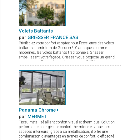
Volets Battants
par
GRIESSER FRANCE SAS
Privilégiez votre confort et optez pour l’excellence des volets
battants aluminium de Griesser !. Classiques comme
modernes, les volets battants traditionnels Griesser
embellissent votre façade. Griesser vous propose un grand
choix de modèles et de nombreuses possibilités de
combinaisons et de remplissages. - Persiennes à lames fixes,
pour plus de charme et de tradition - Persiennes à lames
orientables, pour un passage d'air et de lumière
supplémentaire. - Panneaux pleins et isolés, pour plus
d'obscurité et de confort thermique Les Volets Battants
Traditionnels Griesser présentent de nombreux avantages : >
Facilité de pose avec pentures réglables SystemFix > Isolation
thermique avec le modèle G-ISO (fibre de bois) > 150 couleurs
standards et accessoires thermolaqués sans plus-value De
plus, Griesser vous garantie un laquage sur le long terme
Panama Chrome+
grâce avec les labels Qualicoat, Qualimarine et Qualidéco qui
par
MERMET
vous assurent une qualité supérieure pour les menuiseries en
Tissu métallisé alliant confort visuel et thermique. Solution
aluminium. Focus G-ISO : L'isolation par fibre de bois
performante pour gérer le confort thermique et visuel des
hydrofuge apporte une densité et un poids cinq fois supérieure
espaces intérieurs, grâce à sa métallisation, il offre une
aux isolations en polyuréthane. Celle-ci rend notre volet
combinaison d'avantages en termes de confort, d'efficacité
beaucoup plus agréable à manipuler et procure une sensation