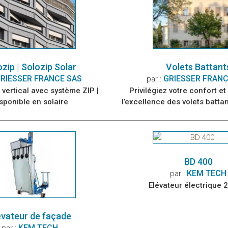
zip | Solozip Solar
Volets Battant
RIESSER FRANCE SAS
GRIESSER FRANC
par :
 vertical avec système ZIP |
Privilégiez votre confort e
sponible en solaire
l’excellence des volets batta
de Griesser !
BD 400
KEM TECH
par :
Elévateur électrique 
évateur de façade
KEM TECH
par :