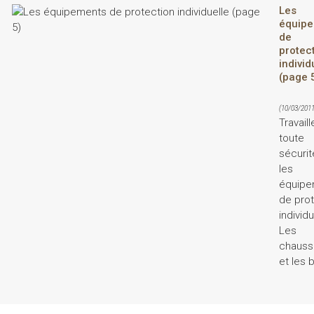
Les
équip
de
protec
individ
(page 
(10/03/2011
Travaill
toute
sécuri
les
équipe
de pro
individu
Les
chauss
et les 