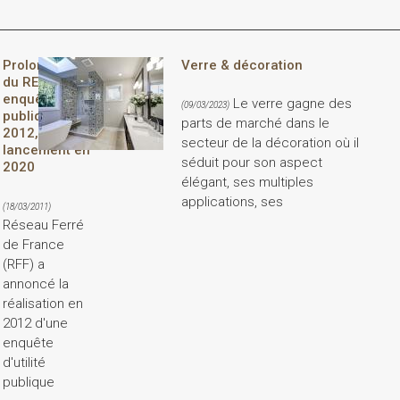
Prolongement
Verre & décoration
du RER E:
enquête
Le verre gagne des
(09/03/2023)
publique en
parts de marché dans le
2012,
secteur de la décoration où il
lancement en
séduit pour son aspect
2020
élégant, ses multiples
applications, ses
(18/03/2011)
Réseau Ferré
de France
(RFF) a
annoncé la
réalisation en
2012 d'une
enquête
d'utilité
publique