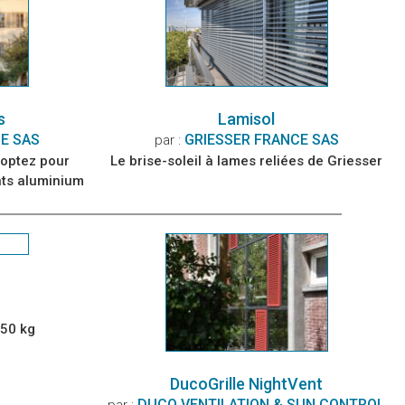
s
Lamisol
E SAS
GRIESSER FRANCE SAS
par :
t optez pour
Le brise-soleil à lames reliées de Griesser
nts aluminium
250 kg
DucoGrille NightVent
DUCO VENTILATION & SUN CONTROL
par :