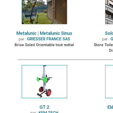
Metalunic | Metalunic Sinus
Solo
GRIESSER FRANCE SAS
G
par :
par :
Brise Soleil Orientable tout métal
Store Toile
Di
GT 2
El
KEM TECH
par :