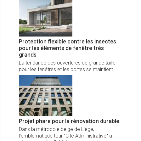
des structures pratiques, le bois s'intègre
parfaitement dans tous les styles de jardin,
qu'ils soient rustiques ou contemporains.
Protection flexible contre les insectes
pour les éléments de fenêtre très
grands
La tendance des ouvertures de grande taille
pour les fenêtres et les portes se maintient
dans l'architecture. Pour offrir une
moustiquaire confortable, même sur des
installations coulissantes à levage et plissées,
Warema a conçu un store latéral qui satisfait à
toutes les exigences en termes de
fonctionnalité et de design.
Projet phare pour la rénovation durable
Dans la métropole belge de Liège,
l'emblématique tour "Cité Administrative" a