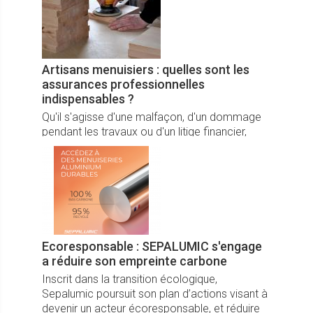
solaire performante, durable et fabriquée en
France.
Artisans menuisiers : quelles sont les
assurances professionnelles
indispensables ?
Qu'il s'agisse d'une malfaçon, d'un dommage
pendant les travaux ou d'un litige financier,
chaque chantier de menuiserie expose à des
risques qu'il faut couvrir, d'où la nécessité de
souscrire des assurances professionnelles.
Certaines sont d'ailleurs obligatoires pour
exercer.
Ecoresponsable : SEPALUMIC s'engage
a réduire son empreinte carbone
Inscrit dans la transition écologique,
Sepalumic poursuit son plan d’actions visant à
devenir un acteur écoresponsable, et réduire