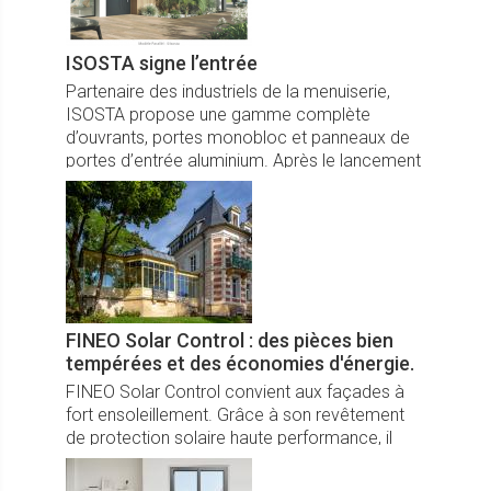
confort d’été.
ISOSTA signe l’entrée
Partenaire des industriels de la menuiserie,
ISOSTA propose une gamme complète
d’ouvrants, portes monobloc et panneaux de
portes d’entrée aluminium. Après le lancement
de son Guide inspirationnel fin 2024, le
fabricant continue d’enrichir et booster ses
collections.
FINEO Solar Control : des pièces bien
tempérées et des économies d'énergie.
FINEO Solar Control convient aux façades à
fort ensoleillement. Grâce à son revêtement
de protection solaire haute performance, il
rejette 59 % du rayonnement solaire, tandis
que 73 % de la lumière du jour pénètre dans la