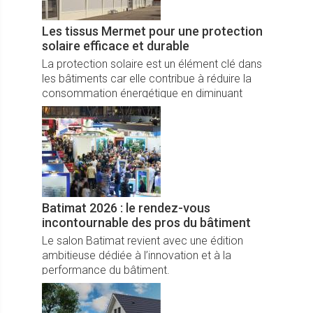
Les tissus Mermet pour une protection
solaire efficace et durable
La protection solaire est un élément clé dans
les bâtiments car elle contribue à réduire la
consommation énergétique en diminuant
l’usage de la climatisation et de l’éclairage
artificiel. Elle joue un rôle important pour le
confort et le bien-être des occupants en
offrant protection thermique, gestion de la
lumière naturelle, et transparence.
Batimat 2026 : le rendez-vous
incontournable des pros du bâtiment
Le salon Batimat revient avec une édition
ambitieuse dédiée à l’innovation et à la
performance du bâtiment.