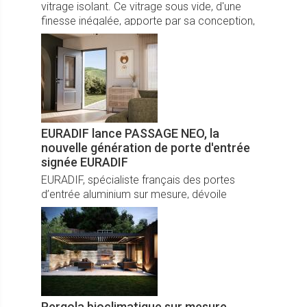
vitrage isolant. Ce vitrage sous vide, d'une
finesse inégalée, apporte par sa conception,
une luminosité optimale. Isolant aussi
efficacement qu'un triple vitrage, il apportera
légèreté et design à tout intérieur.
EURADIF lance PASSAGE NEO, la
nouvelle génération de porte d'entrée
signée EURADIF
EURADIF, spécialiste français des portes
d’entrée aluminium sur mesure, dévoile
PASSAGE NEO, une nouvelle gamme innovante
commercialisée à partir du 15 septembre
2025.
Pergola bioclimatique sur mesure