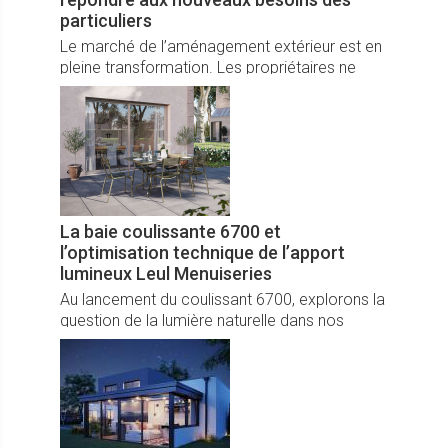
particuliers
Le marché de l’aménagement extérieur est en
pleine transformation. Les propriétaires ne
cherchent plus uniquement à couvrir une
terrasse ou un véhicule. Ils veulent des
espaces polyvalents, esthétiques et
fonctionnels, capables de s’adapter à tous les
usages : abris de jardin, local technique,
poolhouses, espace de détente ou même
salle de sport.
La baie coulissante 6700 et
l’optimisation technique de l’apport
lumineux Leul Menuiseries
Au lancement du coulissant 6700, explorons la
question de la lumière naturelle dans nos
intérieurs. Comment la baie 6700 répond-elle
aux défis thermiques et lumineux liés aux
climats des régions, aux orientations des
pièces et aux spécificités de chacun ? Cet
article explore les choix d’un coulissant 6700
qui illumine nos espaces.