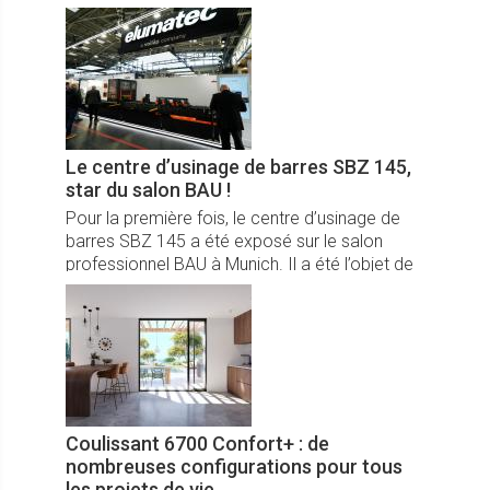
jour. Avec le Néolite, Flip présente la nouvelle
génération de volets sur-mesure et
entièrement personnalisables, aux
composants entièrement repensés pour une
durabilité maximale.
Le centre d’usinage de barres SBZ 145,
star du salon BAU !
Pour la première fois, le centre d’usinage de
barres SBZ 145 a été exposé sur le salon
professionnel BAU à Munich. Il a été l’objet de
toutes les attentions du public grâce à ses
caractéristiques hors du commun.
Coulissant 6700 Confort+ : de
nombreuses configurations pour tous
les projets de vie