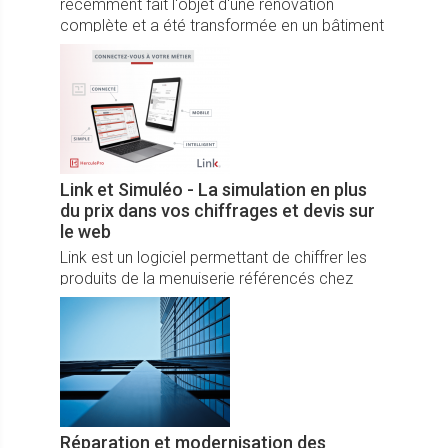
récemment fait l'objet d'une rénovation
complète et a été transformée en un bâtiment
pratiquement neutre en CO2. Pour répondre
aux exigences élevées en matière d'efficacité
énergétique, des vitrages isolants ont été
équipés d'espaceurs warm edge de
Swisspacer.
Link et Simuléo - La simulation en plus
du prix dans vos chiffrages et devis sur
le web
Link est un logiciel permettant de chiffrer les
produits de la menuiserie référencés chez
HerculePro et de coordonner la gestion de
votre entreprise. Simuléo de son côté est
destiné à simuler sur une photographie le
résultat final d’un produit choisi parmi vos
fabricants partenaires. Ces deux logiciels
100% web sont désormais interactifs
Réparation et modernisation des