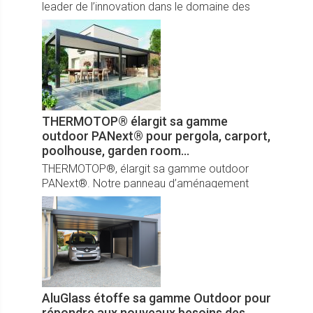
leader de l’innovation dans le domaine des
portes.
THERMOTOP® élargit sa gamme
outdoor PANext® pour pergola, carport,
poolhouse, garden room…
THERMOTOP®, élargit sa gamme outdoor
PANext®. Notre panneau d’aménagement
extérieur multi-usages pour la création de
pergola, carport, pool- house, garden room…
Déjà disponible en version toiture
autoportante, il s’utilise à présent en cloison
pour aménager des espaces uniques et
fonctionnels.
AluGlass étoffe sa gamme Outdoor pour
répondre aux nouveaux besoins des