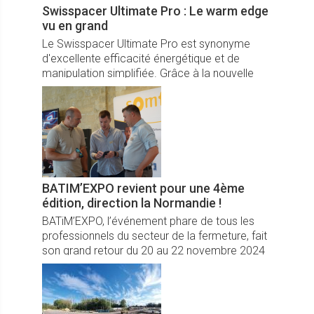
Swisspacer Ultimate Pro : Le warm edge
vu en grand
Le Swisspacer Ultimate Pro est synonyme
d'excellente efficacité énergétique et de
manipulation simplifiée. Grâce à la nouvelle
composition des matériaux, le profilé est plus
élastique et plus facile à mettre en œuvre -
tout en conservant la stabilité habituelle des
cadres Swisspacer.
BATIM’EXPO revient pour une 4ème
édition, direction la Normandie !
BATiM’EXPO, l’événement phare de tous les
professionnels du secteur de la fermeture, fait
son grand retour du 20 au 22 novembre 2024
au Domaine d’Argeronne, à la Haye-Malherbe,
à seulement 30 km de Rouen.