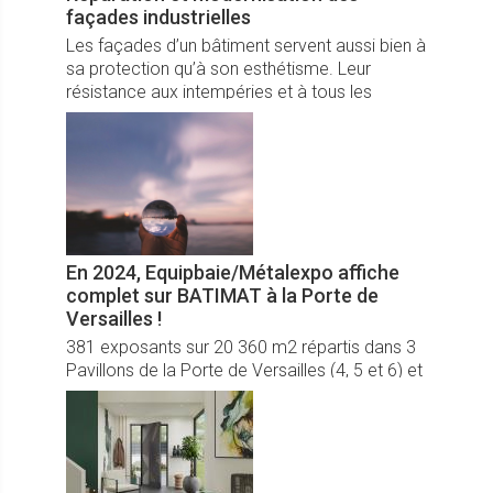
façades industrielles
Les façades d’un bâtiment servent aussi bien à
sa protection qu’à son esthétisme. Leur
résistance aux intempéries et à tous les
dangers est, de ce fait, une question qui mérite
une attention particulière. Les solutions
modernes de vitrage et l’usinage de précision
révolutionnent à ce titre le renforcement de
ces façades.
En 2024, Equipbaie/Métalexpo affiche
complet sur BATIMAT à la Porte de
Versailles !
381 exposants sur 20 360 m2 répartis dans 3
Pavillons de la Porte de Versailles (4, 5 et 6) et
9 secteurs, de nombreux temps forts et
conférences : Equipbaie – Metalexpo
s’annonce comme un moment incontournable
pour la filière de la menuiserie, fermeture et de
la métallerie en 2024