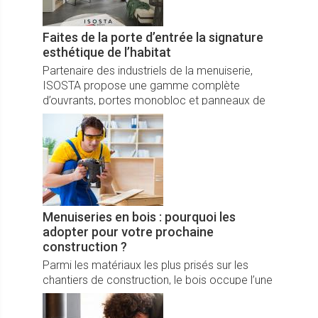
Faites de la porte d’entrée la signature
esthétique de l’habitat
Partenaire des industriels de la menuiserie,
ISOSTA propose une gamme complète
d’ouvrants, portes monobloc et panneaux de
portes d’entrée aluminium. Le fabriquant lance
son nouveau Guide d’inspirations et projette la
porte d’entrée dans un univers design et
décoratif.
Menuiseries en bois : pourquoi les
adopter pour votre prochaine
construction ?
Parmi les matériaux les plus prisés sur les
chantiers de construction, le bois occupe l’une
des meilleures places. Cela s’explique par la
diversité des éléments qu’il permet de