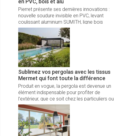
en PVC, bois et alu
Pierret présente ses dernières innovations :
nouvelle soudure invisible en PVC, levant
coulissant aluminium SUMITH, ligne bois
Patrimoine conforme aux exigences ABF. Trois
évolutions majeures qui conjuguent esthétique,
performance thermique et durabilité,
soutenues par une Garantie Totale 20 ans.
Sublimez vos pergolas avec les tissus
Mermet qui font toute la différence
Produit en vogue, la pergola est devenue un
élément indispensable pour profiter de
l’extérieur, que ce soit chez les particuliers ou
dans les cafés, hôtels et restaurants. Elles
permettent de créer de nouveaux espaces à
vivre en extérieur avec une bonne protection
solaire et une ventilation naturelle optimale
selon le besoin de l'utilisateur.