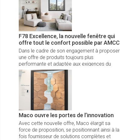
maison.
F78 Excellence, la nouvelle fenêtre qui
offre tout le confort possible par AMCC
Dans le cadre de son engagement à proposer
une offre de produits toujours plus
performante et adaptée aux exigences du
marché, AMCC a entrepris une refonte
complète de sa gamme de fenêtres à frappe
en aluminium et dévoile la nouvelle gamme
F78. Fabriquée à La Bresse dans les Vosges,
cette gamme offre tout le confort possible.
Maco ouvre les portes de l’innovation
Avec cette nouvelle offre, Maco élargit sa
force de proposition, se positionnant ainsi à la
fois fournisseur de solutions complètes et