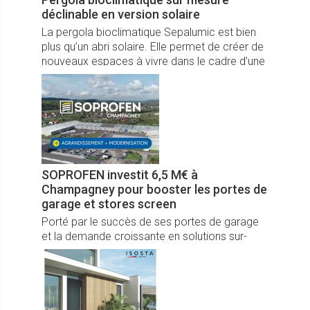
déclinable en version solaire
La pergola bioclimatique Sepalumic est bien
plus qu’un abri solaire. Elle permet de créer de
nouveaux espaces à vivre dans le cadre d’une
cuisine d’été, d’un rooftop avec terrasse ou
encore en couverture jacuzzi.
SOPROFEN investit 6,5 M€ à
Champagney pour booster les portes de
garage et stores screen
Porté par le succès de ses portes de garage
et la demande croissante en solutions sur-
mesure, SOPROFEN (Groupe Bouyer Leroux)
investit 6,5 M€ sur son site de Champagney
pour agrandir et moderniser la production,
améliorer l’ergonomie et lancer un îlot dédié
aux stores screen, enjeu majeur face au