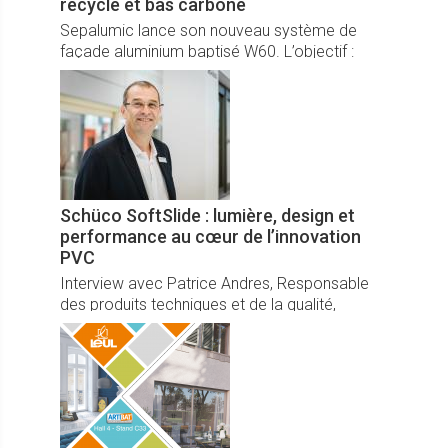
recyclé et bas carbone
Sepalumic lance son nouveau système de
façade aluminium baptisé W60. L’objectif :
étoffer son offre, dans la lignée du W44
(façade légère ultra fine) en proposant un mur-
rideau pour la réalisation de grandes
dimensions. Disponible dernier trimestre 2025.
Schüco SoftSlide : lumière, design et
performance au cœur de l’innovation
PVC
Interview avec Patrice Andres, Responsable
des produits techniques et de la qualité,
Département PVC, Schüco International KG