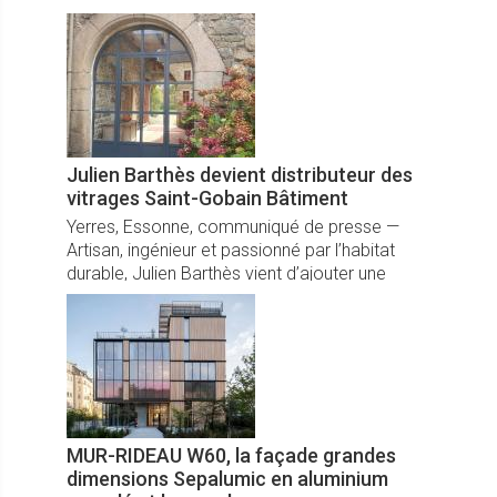
ainsi son empreinte écologique sur ses 3
métiers de conception – production
distribution.
Julien Barthès devient distributeur des
vitrages Saint-Gobain Bâtiment
Yerres, Essonne, communiqué de presse —
Artisan, ingénieur et passionné par l’habitat
durable, Julien Barthès vient d’ajouter une
corde majeure à son arc : il devient distributeur
officiel des produits Saint-Gobain Vitrage
Bâtiment, l’un des leaders mondiaux du verre à
haute performance.
MUR-RIDEAU W60, la façade grandes
dimensions Sepalumic en aluminium