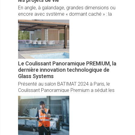
En angle, à galandage, grandes dimensions ou
encore avec système « dormant caché » : la
baie coulissante 6700 Confort+ est la nouvelle
gamme de coulissants aluminium Sepalumic
aux lignes minimales et aux performances
maximales.
Le Coulissant Panoramique PREMIUM, la
dernière innovation technologique de
Glass Systems
Présenté au salon BATIMAT 2024 à Paris, le
Coulissant Panoramique Premium a séduit les
professionnels de la menuiserie. Fort de plus
13 ans de succès avec sa version Essentiel,
ce modèle, haut de gamme, proposé par
Glass Systems innove avec des
fonctionnalités inédites, répondant ainsi aux
attentes techniques des menuisiers.