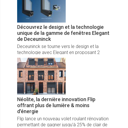
Découvrez le design et la technologie
unique de la gamme de fenêtres Elegant
de Deceuninck
Deceuninck se tourne vers le design et la
technologie avec Elegant en proposant 2
designs d’ouvrants, Infinity et Infinity
Thermofibra (renforcement fibres de verre).
Les gammes de profilés Elegant répondent
parfaitement aux exigences de la RT 2020, de
la pose en neuf et en rénovation, pour la
construction individuelle et le tertiaire.
Néolite, la dernière innovation Flip
offrant plus de lumière & moins
d'énergie
Flip lance un nouveau volet roulant rénovation
permettant de gagner jusqu’à 25% de clair de