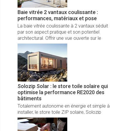
Baie vitrée 2 vantaux coulissante :
performances, matériaux et pose
La baie vitrée coulissante à 2 vantaux séduit
par son aspect pratique et son potentiel
architectural. Offrir une vue ouverte sur le
jardin, le patio ou la terrasse, tout en favorisant
l’entrée de lumière naturelle, voilà l’un de ses
principaux atouts.
Solozip Solar : le store toile solaire qui
optimise la performance RE2020 des
bâtiments
Totalement autonome en énergie et simple à
installer, le store toile ZIP solaire, Solozip
Solar, de Griesser répond aux exigences de la
RE2020 en réduisant les besoins énergétiques
du bâtiment, tout en offrant une protection