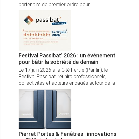
partenaire de premier ordre pour
accompagner les fabricants, notamment pour
le développement de leurs profilés grande
dimension et aussi composites destinés aux
fenêtres de maison passive.
Festival Passibat’ 2026 : un événement
pour bâtir la sobriété de demain
Le 17 juin 2026 à la Cité Fertile (Pantin), le
Festival Passibat’ réunira professionnels,
collectivités et acteurs engagés autour de la
performance énergétique. Organisé par
l’association La Maison du Passif, cet
événement proposera conférences, ateliers et
démonstrations pour accélérer la transition
des territoires.
Pierret Portes & Fenêtres : innovations