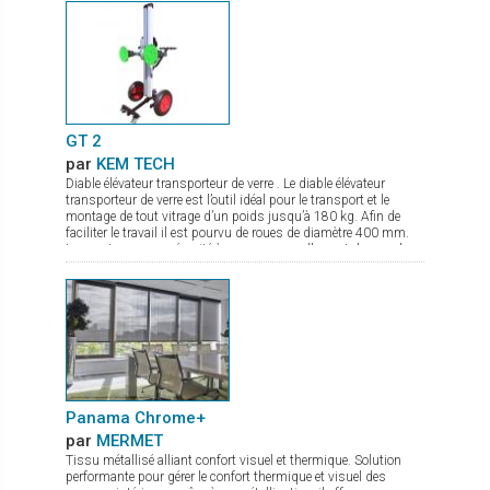
GT 2
par
KEM TECH
Diable élévateur transporteur de verre . Le diable élévateur
transporteur de verre est l’outil idéal pour le transport et le
montage de tout vitrage d’un poids jusqu’à 180 kg. Afin de
faciliter le travail il est pourvu de roues de diamètre 400 mm.
Les ventouses se sécurité à pompe manuelle sont de grand
diamètre. Le palonnier porte verre permet une rotation complète
du verre, et de par sa conception compacte même en charge
peut passer par des portes. La mise en action sur chantier se
fait en quelques secondes. Il est de plus pourvu d’un frein de
parking.
Panama Chrome+
par
MERMET
Tissu métallisé alliant confort visuel et thermique. Solution
performante pour gérer le confort thermique et visuel des