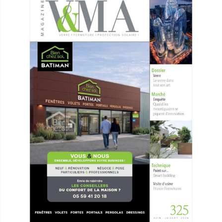
en toute saison, la tendance illustre la place
toujours plus grande et ouverte des
extensions d’habitat
Sepalumic : le meilleur de l’aluminium
Créée en 1967, Sepalumic est
une entreprise
française qui conçoit, produit et distribue des solution
de menuiseries aluminium sur-
mesure, performantes et durables.