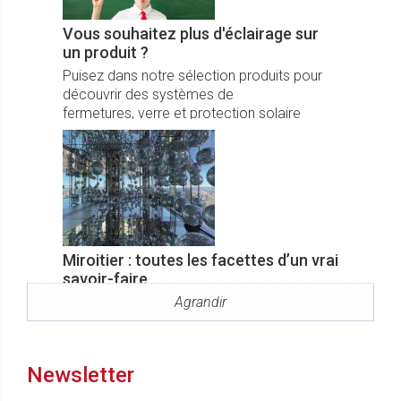
Vous souhaitez plus d'éclairage sur
un produit ?
Puisez dans notre sélection produits pour
découvrir des systèmes de
fermetures, verre et protection solaire
innovants invitant à toujours plus de confort,
de design et de fonctionnalités.
Miroitier : toutes les facettes d’un vrai
savoir-faire
En France, 3 000 miroitiers et installateurs
Agrandir
professionnels de produits verriers innovent
sans cesse pour répondre à leurs clients et
à un marché de l’habitat résidentiel et
Newsletter
tertiaire toujours plus performant et
personnalisé.