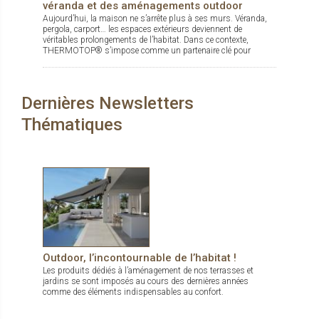
véranda et des aménagements outdoor
produits…
Aujourd’hui, la maison ne s’arrête plus à ses murs. Véranda,
Au cœur de l’innovation, ils s’adaptent plus
pergola, carport… les espaces extérieurs deviennent de
véritables prolongements de l’habitat. Dans ce contexte,
que jamais aux tendances et fonctionnalités
THERMOTOP® s’impose comme un partenaire clé pour
d’un marché exigeant pour faire toute la
concevoir des espaces de vie confortables, esthétiques et
durables, dedans comme dehors.
différence...
Dernières Newsletters
Thématiques
Les dernières nouveautés produits en
un clic... C'est ici !
... puisez dans notre sélection produits pour
découvrir des systèmes de fermetures,
verre et protection solaire innovants invitant
à toujours plus de confort, de design et de
Outdoor, l’incontournable de l’habitat !
fonctionnalités.
Les produits dédiés à l’aménagement de nos terrasses et
jardins se sont imposés au cours des dernières années
comme des éléments indispensables au confort.