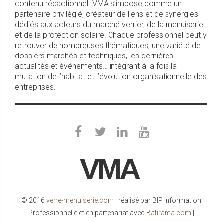
faites votre choix. Bonne découverte !
contenu rédactionnel. VMA s’impose comme un
partenaire privilégié, créateur de liens et de synergies
dédiés aux acteurs du marché verrier, de la menuiserie
et de la protection solaire. Chaque professionnel peut y
retrouver de nombreuses thématiques, une variété de
dossiers marchés et techniques, les dernières
actualités et événements… intégrant à la fois la
mutation de l’habitat et l’évolution organisationnelle des
Les portes de garage se réinventent
entreprises.
La porte de garage se métamorphose
toujours plus, les industriels concentrant
leurs efforts sur la valorisation esthétique et
les performances.
VMA
© 2016
verre-menuiserie.com
| réalisé par BIP Information
Tous à Artibat !
Professionnelle et en partenariat avec
Batirama.com
|