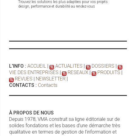
Trouvez les solutions les plus adaptées pour vos projets :
design, performance et durabilité au rendez-vous
Les ouvertures en taille XXL
Le marché des grandes dimensions déploie
des baies coulissantes fortes en caractère
innovant, où la transparence prend ses
aises avec des profilés minimalistes.
L'INFO :
ACCUEIL
|
ACTUALITES
|
DOSSIERS
|
VIE DES ENTREPRISES
|
RESEAUX
|
PRODUITS
|
REVUES
|
NEWSLETTER
|
CONTACTS :
Contacts
Sélection produits : faites votre choix
À PROPOS DE NOUS
!
Depuis 1978, VMA construit sa ligne éditoriale sur de
Laissez-vous embarquer vers les solutions
solides fondations et les bases d’une démarche très
produits les plus fiables et innovantes et
qualitative en termes de gestion de l’information et