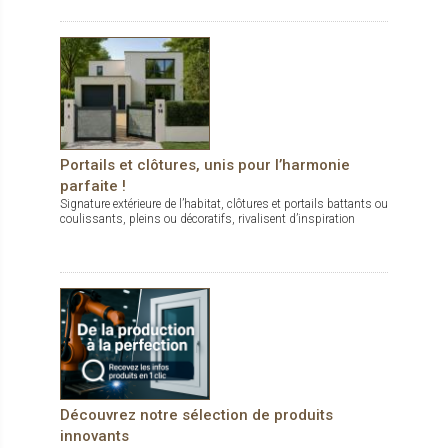
Sécurité à tous les étages
Marché de la sécurité : une niche en
perpétuelle évolution
Portails et clôtures, unis pour l’harmonie
parfaite !
Signature extérieure de l’habitat, clôtures et portails battants ou
coulissants, pleins ou décoratifs, rivalisent d’inspiration
Quand la logistique renforce la
performance des ateliers
A l’heure de l’automatisation progressive
des lignes de production, la logistique
s’avère un axe majeur de rentabilité tout en
Découvrez notre sélection de produits
sécurisant la chaîne de production et les
innovants
opérateurs.