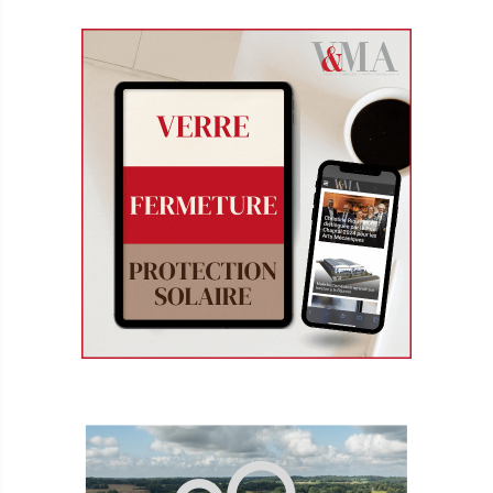
Les portes de garage se renouvellent
!
Plus d’impact thermique et de confort, plus
de couleurs et finitions, les fabricants de
portes de garage concentrent leurs efforts
sur l’aspect décoratif et les performances,
Les moustiquaires : un marché
complètement piqué !
Le marché de la moustiquaire galope avec
le réchauffement climatique qui fait pulluler
les moustiques… et une demande qui