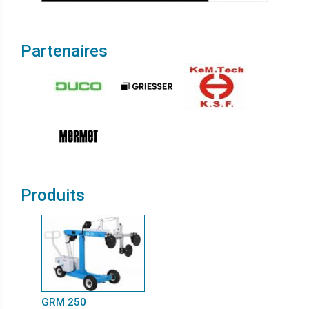
Les portes industrielles performent
Robustes, fonctionnelles, antifroid, antifeu,
résistantes aux chocs, hygiéniques… les
Partenaires
portes industrielles et rideaux métalliques
répondent aux fortes exigences d’un
marché nécessitant des solutions
sécurisantes à hautes performances.
Portails, clôtures, aménagements
Produits
paysagers, la carte de la
personnalisation !
Portails, clôtures, aménagements
paysagers, la carte de la personnalisation !
GRM 250