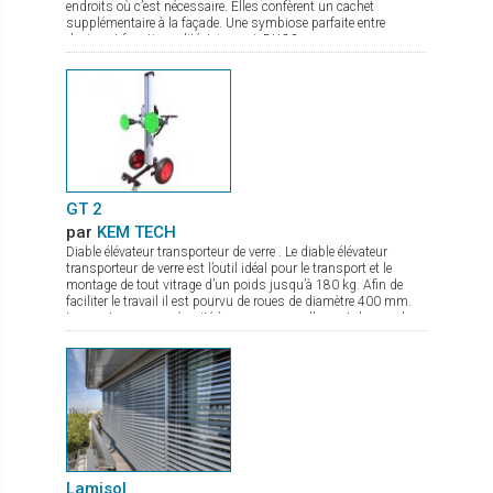
endroits où c’est nécessaire. Elles confèrent un cachet
supplémentaire à la façade. Une symbiose parfaite entre
design et fonctionnalité. Ici aussi, DUCO propose une gamme
complète : Ducowall Classic : Bardage à ventelles grand débit
d’air Ducowall Screening : sert comme pare-vue des zones
techniques DucoWall Acoustic : pour installation aux endroits
où il y a besoin de réduire des bruits sortants des centrales de
traitement d’air. DucoWall Solid : bardage le plus solide du
marché et idéal comme protection contre le vandalisme.
GT 2
par
KEM TECH
Diable élévateur transporteur de verre . Le diable élévateur
transporteur de verre est l’outil idéal pour le transport et le
montage de tout vitrage d’un poids jusqu’à 180 kg. Afin de
faciliter le travail il est pourvu de roues de diamètre 400 mm.
Les ventouses se sécurité à pompe manuelle sont de grand
diamètre. Le palonnier porte verre permet une rotation complète
du verre, et de par sa conception compacte même en charge
peut passer par des portes. La mise en action sur chantier se
fait en quelques secondes. Il est de plus pourvu d’un frein de
parking.
Lamisol