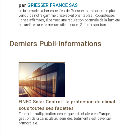
par
GRIESSER FRANCE SAS
Le brise-soleil à lames reliées de Griesser. Lamisol est le plus
vendu de notre gamme brise-soleil orientables. Robustesse,
lignes affirmées, il permet une régulation optimale de la lumière
naturelle et une fermeture silencieuse. Grâce à son bon
obscurcissement (avec à son joint d'étanchéité), il convient
aux bâtiments tertiaires et également à toutes les pièces de vie.
Ses lames sont en forme de Z, disponibles en deux largeurs :
Derniers Publi-Informations
90 mm et 70 mm (pour les espaces exigus). Il bénéficie d'une
très bonne résistance au vent, jusqu’à 92 km/h. Système de
pose : - Lamisol est proposé en différents modèles pour deux
types de pose : sous linteau ou avec cache. - Coulisses Fix
(système autoporteur) : facilité de pose Option Lamisol® III
Reflect : Le système Lamisol® III Reflect permet trois ou deux
positions des lames sur le même store. En bas, le store
protège contre l'éblouissement désagréable quand on travaille
à l'ordinateur La partie centrale du store diffuse une agréable
lumière du jour. La partie supérieure amène la lumière jusqu'à
l'intérieur pour une sensation agréable dans la pièce. La
bicoloration et 150 coloris en standard, vous sont proposés
pour un maximum de personnalisation.
FINEO Solar Control : la protection du climat
sous toutes ses facettes
Face à la multiplication des vagues de chaleur en Europe, la
gestion de la canicule au sein des bâtiments est devenue
primordiale.