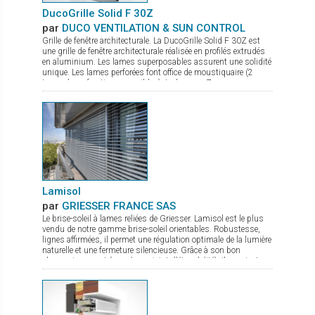
DucoGrille Solid F 30Z
par
DUCO VENTILATION & SUN CONTROL
Grille de fenêtre architecturale. La DucoGrille Solid F 30Z est
une grille de fenêtre architecturale réalisée en profilés extrudés
en aluminium. Les lames superposables assurent une solidité
unique. Les lames perforées font office de moustiquaire (2
types de perforations possibles). La lame en Z procure un
design esthétique.
Lamisol
par
GRIESSER FRANCE SAS
Le brise-soleil à lames reliées de Griesser. Lamisol est le plus
vendu de notre gamme brise-soleil orientables. Robustesse,
lignes affirmées, il permet une régulation optimale de la lumière
naturelle et une fermeture silencieuse. Grâce à son bon
obscurcissement (avec à son joint d'étanchéité), il convient
aux bâtiments tertiaires et également à toutes les pièces de vie.
Ses lames sont en forme de Z, disponibles en deux largeurs :
90 mm et 70 mm (pour les espaces exigus). Il bénéficie d'une
très bonne résistance au vent, jusqu’à 92 km/h. Système de
pose : - Lamisol est proposé en différents modèles pour deux