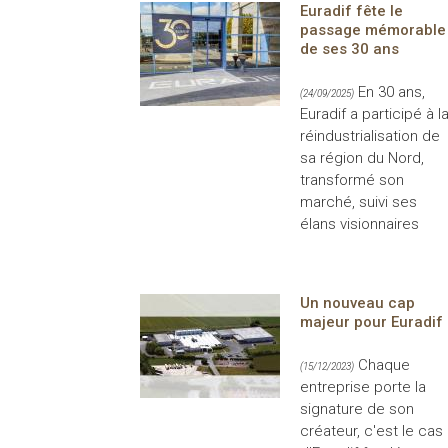
Euradif fête le
passage mémorable
de ses 30 ans
En 30 ans,
(24/09/2025)
Euradif a participé à l
réindustrialisation de
sa région du Nord,
transformé son
marché, suivi ses
élans visionnaires
Un nouveau cap
majeur pour Euradif
Chaque
(15/12/2023)
entreprise porte la
signature de son
créateur, c'est le cas