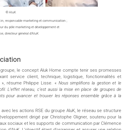
© AluK
tin, responsable marketing et communication ;
eur du pôle marketing et développement et
se, directeur général d’AluK
ciation
 du groupe, le concept Aluk Home compte tenir ses promesses
t service client, technique, logistique, fonctionnalités et
», résume Philippe Lisse. «
Nous simplifions la gestion et le
ofil. L’effet réseau, c’est aussi la mise en place de groupes de
ents pour avancer et trouver les réponses ensemble grâce à la
avec les actions RSE du groupe AluK, le réseau se structure
éveloppement dirigé par Christophe Oligner, soutenu pour la
seaux sociaux et les supports de communication par Clémence
 d’AluK. L’objectif étant d’organiser et assurer une relation