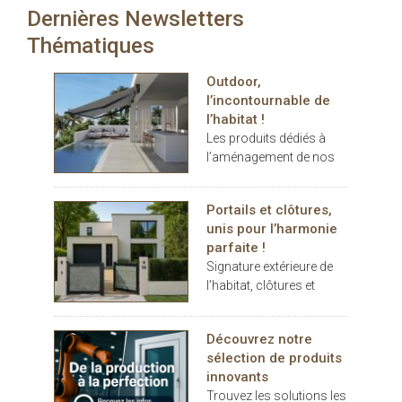
Le tissu Panama
Dernières Newsletters
carport… les espaces
Chrome+ allie confort et
extérieurs deviennent de
Thématiques
design à la perfection. Il
véritables
ne reste plus qu’à choisir
prolongements de
parmi les 5 coloris
Outdoor,
l’habitat. Dans ce
disponibles en grande
l’incontournable de
contexte, THERMOTOP®
largeur de 285 cm !
l’habitat !
s’impose comme un
Les produits dédiés à
partenaire clé pour
l’aménagement de nos
concevoir des espaces
terrasses et jardins se
de vie confortables,
sont imposés au cours
esthétiques et durables,
Portails et clôtures,
des dernières années
dedans comme dehors.
unis pour l’harmonie
comme des éléments
parfaite !
indispensables au
Signature extérieure de
confort.
l’habitat, clôtures et
portails battants ou
coulissants, pleins ou
Découvrez notre
décoratifs, rivalisent
sélection de produits
d’inspiration
innovants
Trouvez les solutions les