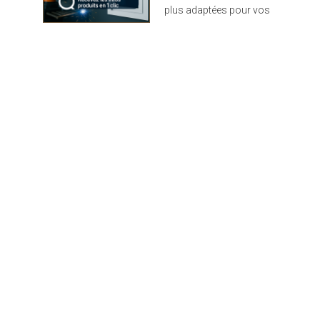
plus adaptées pour vos
projets : design,
performance et durabilité
au rendez-vous