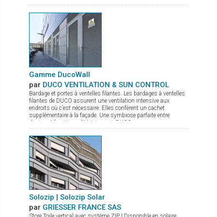
reconnue pour ses textiles techniques offrant contrôle
thermique, gestion de la lumière et intimité, Mermet enrichit
son offre avec la gamme Decorative, qui associe esthétique
soignée et performance. Panama Deco, Impressions, Abu
Dhabi, Oslo, Pentagrama et Riyadh offrent chacun un style
distinct, du naturel apaisant au jacquard affirmé. Cette gamme
propose ainsi bien plus que des solutions fonctionnelles : de
véritables inspirations pour sublimer les intérieurs.
Gamme DucoWall
par
DUCO VENTILATION & SUN CONTROL
Bardage et portes à ventelles filantes. Les bardages à ventelles
filantes de DUCO assurent une ventilation intensive aux
endroits où c’est nécessaire. Elles confèrent un cachet
supplémentaire à la façade. Une symbiose parfaite entre
design et fonctionnalité. Ici aussi, DUCO propose une gamme
complète : Ducowall Classic : Bardage à ventelles grand débit
d’air Ducowall Screening : sert comme pare-vue des zones
techniques DucoWall Acoustic : pour installation aux endroits
où il y a besoin de réduire des bruits sortants des centrales de
traitement d’air. DucoWall Solid : bardage le plus solide du
marché et idéal comme protection contre le vandalisme.
Solozip | Solozip Solar
par
GRIESSER FRANCE SAS
Store Toile vertical avec système ZIP | Disponible en solaire.