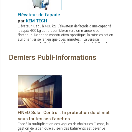
Elévateur de façade
par
KEM TECH
Elévateur jusqu’à 400 kg. L’élévateur de façade d’une capacité
jusqu’à 400 kg est disponible en version manuelle ou
électrique. De par sa construction spécifique, la mise en action
sur chantier se fait en quelques minutes. La version
autonome sur batterie gel de 12 V est à hauteur de 8,7 m, le
treuil de levage commandé par une radio commande est équipé
d’un double frein. Le chassis est à largeur réglable avec pieds
Derniers Publi-Informations
de stabilisation à hauteur réglable. De nombreux accessoires
sont disponibles comme fourche de levage, potence avec
crochet.
FINEO Solar Control : la protection du climat
sous toutes ses facettes
Face à la multiplication des vagues de chaleur en Europe, la
gestion de la canicule au sein des bâtiments est devenue