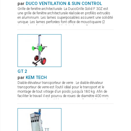
par
DUCO VENTILATION & SUN CONTROL
Grille de fenêtre architecturale. La DucoGrille Solid F 30Z est
une grille de fenêtre architecturale réalisée en profilés extrudés
en aluminium. Les lames superposables assurent une solidité
unique. Les lames perforées font office de moustiquaire (2
types de perforations possibles). La lame en Z procure un
design esthétique.
GT 2
par
KEM TECH
Diable élévateur transporteur de verre . Le diable élévateur
transporteur de verre est l’outil idéal pour le transport et le
montage de tout vitrage d’un poids jusqu’à 180 kg. Afin de
faciliter le travail il est pourvu de roues de diamètre 400 mm.
Les ventouses se sécurité à pompe manuelle sont de grand
diamètre. Le palonnier porte verre permet une rotation complète
du verre, et de par sa conception compacte même en charge
peut passer par des portes. La mise en action sur chantier se
fait en quelques secondes. Il est de plus pourvu d’un frein de
parking.