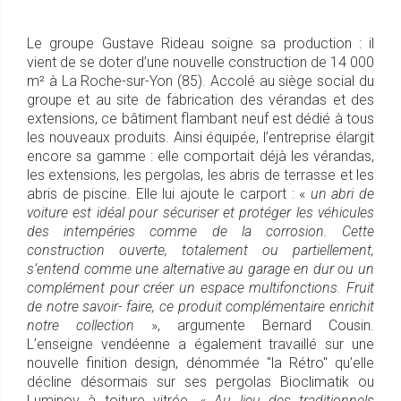
Le groupe Gustave Rideau soigne sa production : il
vient de se doter d’une nouvelle construction de 14 000
m² à La Roche-sur-Yon (85). Accolé au siège social du
groupe et au site de fabrication des vérandas et des
extensions, ce bâtiment flambant neuf est dédié à tous
les nouveaux produits. Ainsi équipée, l’entreprise élargit
encore sa gamme : elle comportait déjà les vérandas,
les extensions, les pergolas, les abris de terrasse et les
abris de piscine. Elle lui ajoute le carport : «
un abri de
voiture est idéal pour sécuriser et protéger les véhicules
des intempéries comme de la corrosion. Cette
construction ouverte, totalement ou partiellement,
s’entend comme une alternative au garage en dur ou un
complément pour créer un espace multifonctions. Fruit
de notre savoir- faire, ce produit complémentaire enrichit
notre collection
», argumente Bernard Cousin.
L’enseigne vendéenne a également travaillé sur une
nouvelle finition design, dénommée "la Rétro" qu’elle
décline désormais sur ses pergolas Bioclimatik ou
Luminov à toiture vitrée. «
Au lieu des traditionnels