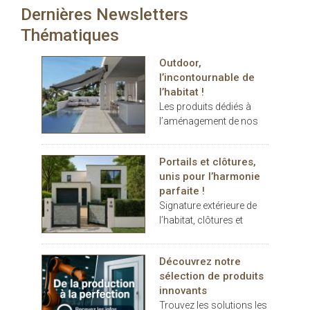
acoustique)
Dernières Newsletters
carport… les espaces
extérieurs deviennent de
Thématiques
véritables
prolongements de
Outdoor,
l’habitat. Dans ce
l’incontournable de
contexte, THERMOTOP®
l’habitat !
s’impose comme un
Les produits dédiés à
partenaire clé pour
l’aménagement de nos
concevoir des espaces
terrasses et jardins se
de vie confortables,
sont imposés au cours
esthétiques et durables,
Portails et clôtures,
des dernières années
dedans comme dehors.
unis pour l’harmonie
comme des éléments
parfaite !
indispensables au
Signature extérieure de
confort.
l’habitat, clôtures et
portails battants ou
coulissants, pleins ou
Découvrez notre
décoratifs, rivalisent
sélection de produits
d’inspiration
innovants
Trouvez les solutions les