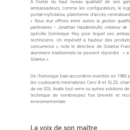
À l’instar du haut niveau qualitatif de ses g
ambassadeurs, comme les configurateurs, le logi
portail mySolarlux, plateforme d’accès centralisan
«
Nous leur offrons entre autres la gestion qualif
partenaires – Jonathan Hasdenteufel, créateur d
spécifie Dominique Rey, pour lequel ses ambas
techniciens. Un impératif à hauteur des produit
concurrence
», note le directeur de Solarlux Fran
aluminiers traditionnels ne peuvent répondre : «
si
Solarlux
».
De l’historique baie-accordéon inventée en 1983 ju
les coulissants minimalistes Cero III et SL23, cha
de vie SDL Avalis tout verre ou autres solutions de
technique de nombreuses fois breveté et réc
environnementale.
La voix de son maître