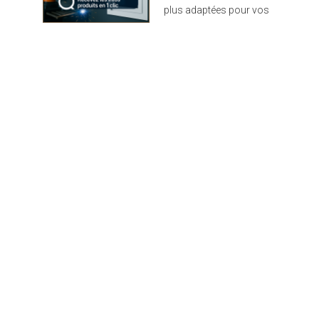
plus adaptées pour vos
projets : design,
performance et durabilité
au rendez-vous