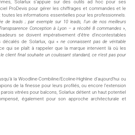
ammes, Solarlux s’appuie sur des outils ad hoc pour ses
ciel ProDevis pour gérer les chiffrages et commandes et le
t toutes les informations essentielles pour les professionnels.
iée de leads ; par exemple sur 10 leads, l’un de nos meilleurs
e Transpsarence Conception à Lyon – a récolté 8 commandes
»,
sadeurs se doivent impérativement d’être d’incontestables
s décalés de Solarlux, qui «
ne connaissent pas de véritable
ce qui se plaît à rappeler que la marque intervient là où les
 le client final souhaite un coulissant standard, ce n’est pas pour
squ’à la Woodline-Combiline/Ecoline-Highline d’aujourd’hui ou
mpions de la finesse pour leurs profilés, ou encore l’extension
 parois vitrées pour balcons, Solarlux détient un haut potentiel
ompensé, également pour son approche architecturale et