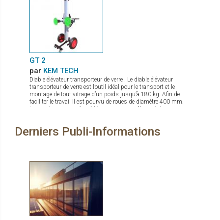
GT 2
par
KEM TECH
Diable élévateur transporteur de verre . Le diable élévateur
transporteur de verre est l’outil idéal pour le transport et le
montage de tout vitrage d’un poids jusqu’à 180 kg. Afin de
faciliter le travail il est pourvu de roues de diamètre 400 mm.
Les ventouses se sécurité à pompe manuelle sont de grand
diamètre. Le palonnier porte verre permet une rotation complète
du verre, et de par sa conception compacte même en charge
Derniers Publi-Informations
peut passer par des portes. La mise en action sur chantier se
fait en quelques secondes. Il est de plus pourvu d’un frein de
parking.