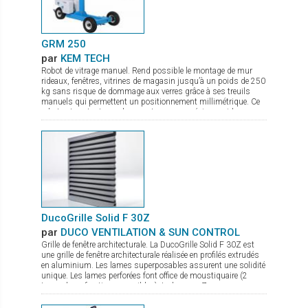
GRM 250
par
KEM TECH
Robot de vitrage manuel. Rend possible le montage de mur
rideaux, fenêtres, vitrines de magasin jusqu’à un poids de 250
kg sans risque de dommage aux verres grâce à ses treuils
manuels qui permettent un positionnement millimétrique. Ce
robot est surtout pour les monteurs une précieuse aide
puisque la pose des lourds vitrages se fait pratiquement sans
effort physique. Pour l’entreprise c’est de plus une importante
diminution du coût du montage puisque 1 monteur suffit pour
la pose de vitrage jusqu’à 250 kg environ. Il se transporte
aisément dans tout véhicule entièrement assemblé ou
partiellement démonté. C’est de plus un appareil de levage idéal
pour une utilisation en atelier, pour la pose de verre sur une
table de travail. De par sa construction le transport de verre
latéral est aussi possible. Il est pourvu de 3 ventouses de
sécurité à pompe (levage unitaire 140 kg). Pourvu d’un crochet
DucoGrille Solid F 30Z
en option, c’est aussi une grue mobile sur chantier
par
DUCO VENTILATION & SUN CONTROL
Grille de fenêtre architecturale. La DucoGrille Solid F 30Z est
une grille de fenêtre architecturale réalisée en profilés extrudés
en aluminium. Les lames superposables assurent une solidité
unique. Les lames perforées font office de moustiquaire (2
types de perforations possibles). La lame en Z procure un
design esthétique.