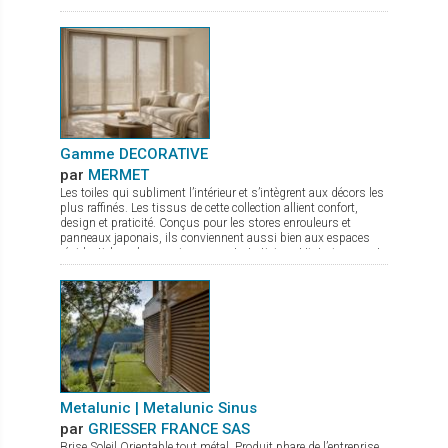
hauteur Quatre profondeurs d’encastrement Convient
aux situations de nuisances sonores élevées Pas de
sifflements en cas de sur ou sous-pressions grâce au clapet
en aluminium à fermeture active Étanchéité au vent et à l’eau
excellente
Gamme DECORATIVE
par
MERMET
Les toiles qui subliment l’intérieur et s’intègrent aux décors les
plus raffinés. Les tissus de cette collection allient confort,
design et praticité. Conçus pour les stores enrouleurs et
panneaux japonais, ils conviennent aussi bien aux espaces
résidentiels qu’aux environnements tertiaires. Historiquement
reconnue pour ses textiles techniques offrant contrôle
thermique, gestion de la lumière et intimité, Mermet enrichit
son offre avec la gamme Decorative, qui associe esthétique
soignée et performance. Panama Deco, Impressions, Abu
Dhabi, Oslo, Pentagrama et Riyadh offrent chacun un style
distinct, du naturel apaisant au jacquard affirmé. Cette gamme
propose ainsi bien plus que des solutions fonctionnelles : de
véritables inspirations pour sublimer les intérieurs.
Metalunic | Metalunic Sinus
par
GRIESSER FRANCE SAS
Brise Soleil Orientable tout métal. Produit phare de l’entreprise,