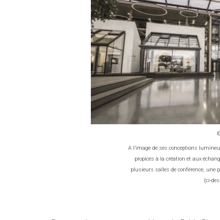
A l’image de ses conceptions lumineus
propices à la création et aux éch
plusieurs salles de conférence, une 
(ci-de