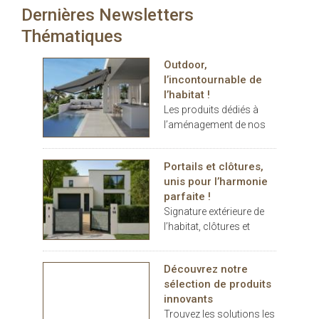
cm
Dernières Newsletters
carport… les espaces
extérieurs deviennent de
Thématiques
véritables
prolongements de
Outdoor,
l’habitat. Dans ce
l’incontournable de
contexte, THERMOTOP®
l’habitat !
s’impose comme un
Les produits dédiés à
partenaire clé pour
l’aménagement de nos
concevoir des espaces
terrasses et jardins se
de vie confortables,
sont imposés au cours
esthétiques et durables,
Portails et clôtures,
des dernières années
dedans comme dehors.
unis pour l’harmonie
comme des éléments
parfaite !
indispensables au
Signature extérieure de
confort.
l’habitat, clôtures et
portails battants ou
coulissants, pleins ou
Découvrez notre
décoratifs, rivalisent
sélection de produits
d’inspiration
innovants
Trouvez les solutions les