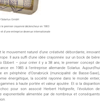
© Solarlux GmbH
lli le premier crayonné déclencheur en 1983
e et d’une entreprise devenue internationale
it le mouvement naturel d’une créativité débordante, innovant
urope.
Il aura suffi d’une idée crayonnée sur un bock de bière
o Ebbert – pour créer il y a 38 ans, le premier concept de
nce en 1983 à l’entreprise allemande Solarlux. Aujourd’hui
en périphérie d’Osnabrück (municipalité de Basse-Saxe),
mie énergétique, la société rayonne dans le monde entier,
 gammes à haute portée et valeur ajoutée. Et si la disparition
hoc pour son associé Herbert Holtgreife, l’évolution de
rbe exponentielle alimentée par de nombreux et conséquents
ion.