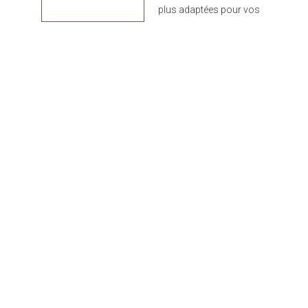
plus adaptées pour vos
projets : design,
performance et durabilité
au rendez-vous