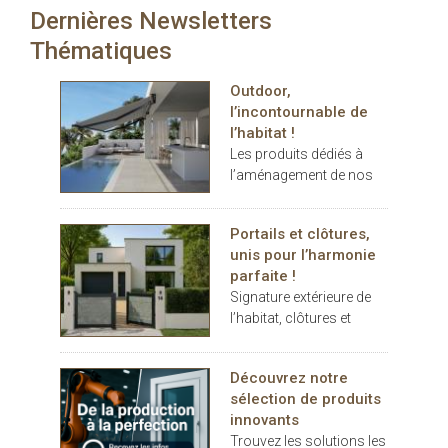
Le tissu Panama
Dernières Newsletters
carport… les espaces
Chrome+ allie confort et
extérieurs deviennent de
Thématiques
design à la perfection. Il
véritables
ne reste plus qu’à choisir
prolongements de
parmi les 5 coloris
Outdoor,
l’habitat. Dans ce
disponibles en grande
l’incontournable de
contexte, THERMOTOP®
largeur de 285 cm !
l’habitat !
s’impose comme un
Les produits dédiés à
partenaire clé pour
l’aménagement de nos
concevoir des espaces
terrasses et jardins se
de vie confortables,
sont imposés au cours
esthétiques et durables,
Portails et clôtures,
des dernières années
dedans comme dehors.
unis pour l’harmonie
comme des éléments
parfaite !
indispensables au
Signature extérieure de
confort.
l’habitat, clôtures et
portails battants ou
coulissants, pleins ou
Découvrez notre
décoratifs, rivalisent
sélection de produits
d’inspiration
innovants
Trouvez les solutions les