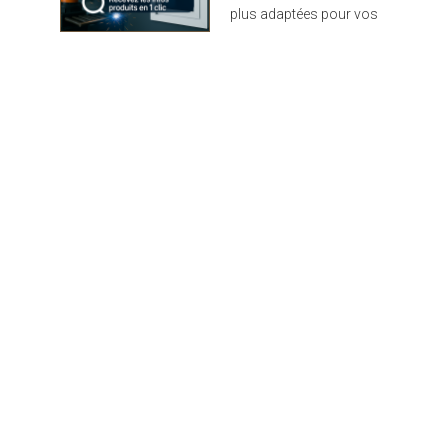
plus adaptées pour vos
projets : design,
performance et durabilité
au rendez-vous