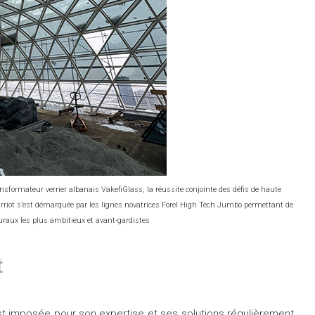
nsformateur verrier albanais VakefiGlass, la réussite conjointe des défis de haute
rriot s’est démarquée par les lignes novatrices Forel High Tech Jumbo permettant de
cturaux les plus ambitieux et avant-gardistes
t
est imposée pour son expertise et ses solutions régulièrement