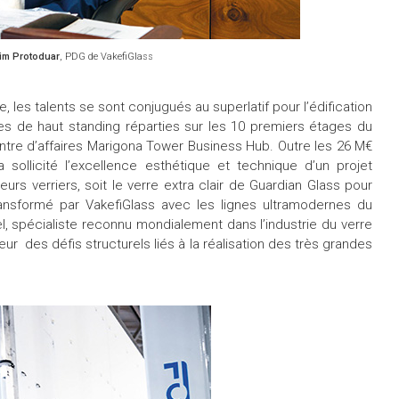
im Protoduar
, PDG de VakefiGlass
ie, les talents se sont conjugués au superlatif pour l’édification
s de haut standing réparties sur les 10 premiers étages du
entre d’affaires Marigona Tower Business Hub. Outre les 26 M€
 a sollicité l’excellence esthétique et technique d’un projet
rs verriers, soit le verre extra clair de Guardian Glass pour
ransformé par VakefiGlass avec les lignes ultramodernes du
l, spécialiste reconnu mondialement dans l’industrie du verre
eur des défis structurels liés à la réalisation des très grandes