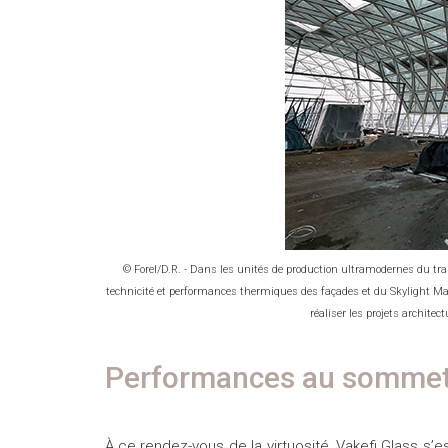
© Forel/D.R. - Dans les unités de production ultramodernes du tra
technicité et performances thermiques des façades et du Skylight Ma
réaliser les projets archite
Performances au somme
À ce rendez-vous de la virtuosité, Vakefi Glass s’