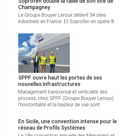
Soprofen double la taille de son site de
Champagney
Le Groupe Bouyer Leroux détient 34 sites
industriels en France. Et Soprofen en opère 8.
SPPF ouvre haut les portes de ses
nouvelles infrastructures
Management transversal et verticalité des
process, chez SPPF (Groupe Bouyer Leroux)
l’horizontalité et la hauteur de vue sont
indissociablement liées en une même
démarche d’innovation et d’expansion durable.
En Sicile, une convention intense pour le
réseau de Profils Systèmes
La 18e convention annuelle des Menuisiers et