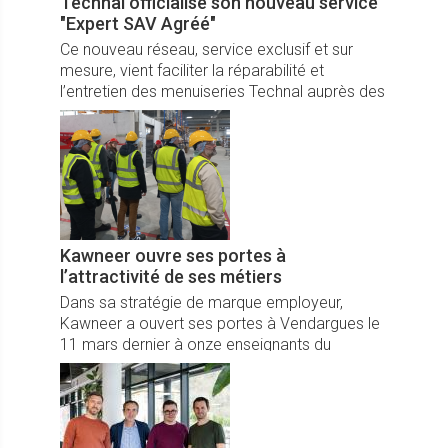
Technal officialise son nouveau service
"Expert SAV Agréé"
Ce nouveau réseau, service exclusif et sur
mesure, vient faciliter la réparabilité et
l’entretien des menuiseries Technal auprès des
particuliers, mais aussi syndics de copropriété,
bureaux, établissements de santé…
Kawneer ouvre ses portes à
l’attractivité de ses métiers
Dans sa stratégie de marque employeur,
Kawneer a ouvert ses portes à Vendargues le
11 mars dernier à onze enseignants du
secondaire, renforçant son engagement en
faveur de l’orientation et de l’attractivité des
métiers.