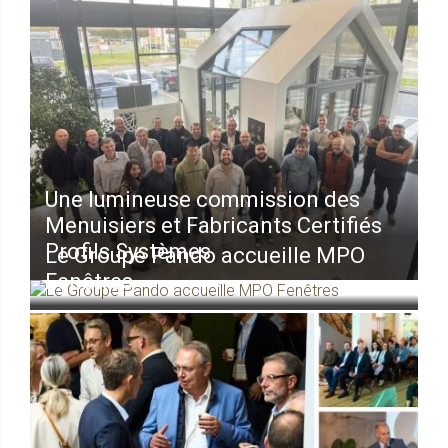
Une lumineuse commission des
Menuisiers et Fabricants Certifiés
Profils Systèmes
Le Groupe Pando accueille MPO
Fenêtres