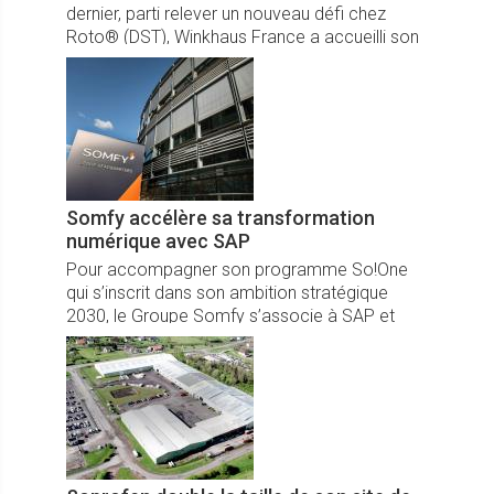
dernier, parti relever un nouveau défi chez
Roto® (DST), Winkhaus France a accueilli son
digne successeur Alexandre Kapinos, ainsi
nommé président de Winkhaus France.
Somfy accélère sa transformation
numérique avec SAP
Pour accompagner son programme So!One
qui s’inscrit dans son ambition stratégique
2030, le Groupe Somfy s’associe à SAP et
VISEO, visant à standardiser ses solutions et
digitaliser les processus métiers.