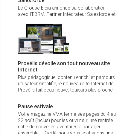
Salesforce
Le Groupe Elcia annonce sa collaboration
avec IT.BRM, Partner Intégrateur Salesforce et
l’intégration du configurateur Web Elcia dans
ce CRM de référence mondiale.
Provélis dévoile son tout nouveau site
Internet
Plus pédagogique, contenu enrichi et parcours
utilisateur simplifié, le nouveau site Internet de
Provélis fait peau neuve, toujours plus proche
des attentes des internautes professionnels et
grand public.
Pause estivale
Votre magazine VMA ferme ses pages du 4 au
22 août (inclus) pour les ouvrir sur une rentrée
riche de nouvelles aventures à partager
ensemble... D’ici là, nous vous souhaitons une