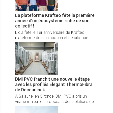
La plateforme Krafteo fête la première
année d’un écosystème riche de son
collectif !
Elcia fête le 1er anniversaire de Krafteo,
plateforme de planification et de pilotage
d’activité des professionnels du bâtiment, fruit
du collectif d’éditeurs de logiciels experts créé
autour du Groupe.
DMI PVC franchit une nouvelle étape
avec les profilés Elegant ThermoFibra
de Deceuninck
A Salaune, en Gironde, DMI PVC a pris un
virage majeur en proposant des solutions de
menuiserie toujours plus performantes et
innovantes, adoptant en septembre 2024 la