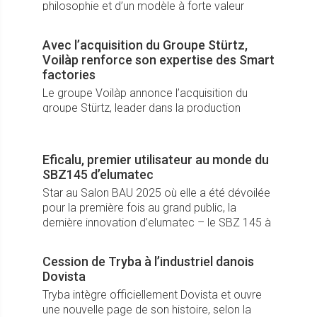
philosophie et d’un modèle à forte valeur
ajoutée cultivant l’écoute, la proximité et des
services dédiés.
Avec l’acquisition du Groupe Stürtz,
Voilàp renforce son expertise des Smart
factories
Le groupe Voilàp annonce l’acquisition du
groupe Stürtz, leader dans la production
automatisée de machines pour le traitement
du PVC, venant s’ajouter à son leadership de
machines haut de gamme pour la menuiserie.
Eficalu, premier utilisateur au monde du
SBZ145 d’elumatec
Star au Salon BAU 2025 où elle a été dévoilée
pour la première fois au grand public, la
dernière innovation d’elumatec – le SBZ 145 à
5 axes - a trouvé son premier utilisateur...
Cession de Tryba à l’industriel danois
Dovista
Tryba intègre officiellement Dovista et ouvre
une nouvelle page de son histoire, selon la