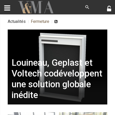
Actualités
Fermeture
Louineau, Geplast et
Voltech codéveloppent
une solution globale
inédite