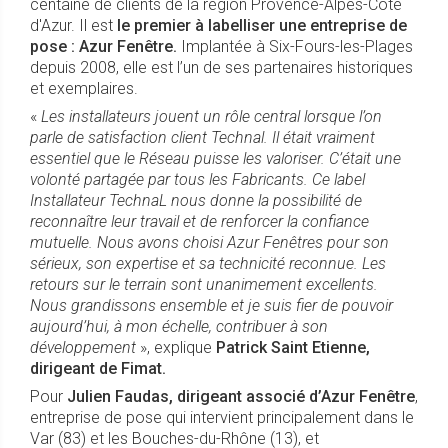
centaine de clients de la région Provence-Alpes-Côte
d'Azur. Il est
le premier à labelliser une entreprise de
pose : Azur Fenêtre.
Implantée à Six-Fours-les-Plages
depuis 2008, elle est l’un de ses partenaires historiques
et exemplaires.
«
Les installateurs jouent un rôle central lorsque l’on
parle de satisfaction client Technal. Il était vraiment
essentiel que le Réseau puisse les valoriser. C’était une
volonté partagée par tous les Fabricants. Ce label
Installateur TechnaL nous donne la possibilité de
reconnaître leur travail et de renforcer la confiance
mutuelle. Nous avons choisi Azur Fenêtres pour son
sérieux, son expertise et sa technicité reconnue. Les
retours sur le terrain sont unanimement excellents.
Nous grandissons ensemble et je suis fier de pouvoir
aujourd’hui, à mon échelle, contribuer à son
développement
», explique
Patrick Saint Etienne,
dirigeant de Fimat.
Pour
Julien Faudas, dirigeant associé d’Azur Fenêtre
,
entreprise de pose qui intervient principalement dans le
Var (83) et les Bouches-du-Rhône (13), et