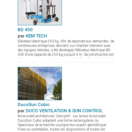
BD 400
par
KEM TECH
Elévateur électrique 250 kg. Afin de répondre aux demandes, de
nombreuses entreprises désirant sur chantier intervenir avec
des équipes réduites, a été développé l’élévateur électrique BD
400 d’une capacité de 250 kg jusqu’à 4 m. Sa construction est
très compacte pour un transport aisé, même dans un break. Il
permet le montage au plus prêt possible du mur. La mise en
action sur chantier se fait en quelques secondes, et grâce à
son moteur électrique avec variateur de vitesse la pose du verre
est très précise. De nombreux accessoires sont disponibles
comme fourche de levage, potence avec crochet.
DucoSun Cubic
par
DUCO VENTILATION & SUN CONTROL
Brise-soleil architectural. Desciptif : Les lames brise-soleil
DucoSun Cubic adoptent une forme rectangulaire, où
l’épaisseur de la tranche souligne leur aspect géométrique.
Fixes ou orientables, toutes les dispositions et toutes les