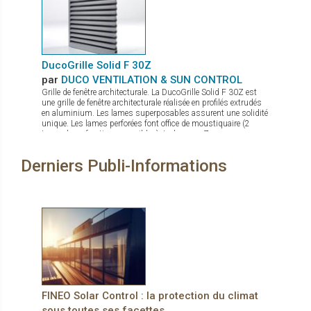
métallisation assure une bonne transparence permettant une
vue dégagée vers l'extérieur. Le tissu Panama Chrome+ allie
confort et design à la perfection. Il ne reste plus qu’à choisir
parmi les 5 coloris disponibles en grande largeur de 285 cm !
DucoGrille Solid F 30Z
par
DUCO VENTILATION & SUN CONTROL
Grille de fenêtre architecturale. La DucoGrille Solid F 30Z est
une grille de fenêtre architecturale réalisée en profilés extrudés
en aluminium. Les lames superposables assurent une solidité
unique. Les lames perforées font office de moustiquaire (2
types de perforations possibles). La lame en Z procure un
design esthétique.
Derniers Publi-Informations
FINEO Solar Control : la protection du climat
sous toutes ses facettes