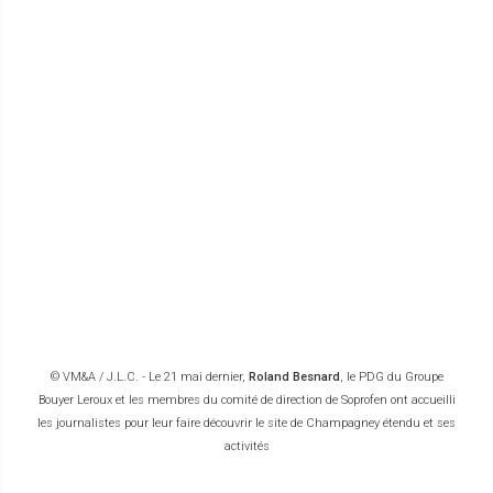
© VM&A / J.L.C. - Le 21 mai dernier,
Roland Besnard
, le PDG du Groupe
Bouyer Leroux et les membres du comité de direction de Soprofen ont accueilli
les journalistes pour leur faire découvrir le site de Champagney étendu et ses
activités