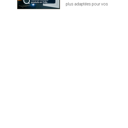
plus adaptées pour vos
projets : design,
performance et durabilité
au rendez-vous