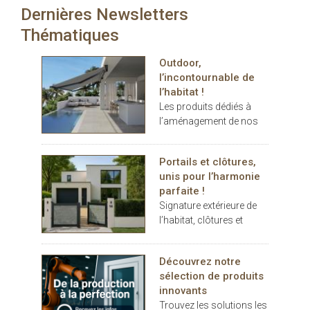
Dernières Newsletters
carport… les espaces
extérieurs deviennent de
Thématiques
véritables
prolongements de
Outdoor,
l’habitat. Dans ce
l’incontournable de
contexte, THERMOTOP®
l’habitat !
s’impose comme un
Les produits dédiés à
partenaire clé pour
l’aménagement de nos
concevoir des espaces
terrasses et jardins se
de vie confortables,
sont imposés au cours
esthétiques et durables,
Portails et clôtures,
des dernières années
dedans comme dehors.
unis pour l’harmonie
comme des éléments
parfaite !
indispensables au
Signature extérieure de
confort.
l’habitat, clôtures et
portails battants ou
coulissants, pleins ou
Découvrez notre
décoratifs, rivalisent
sélection de produits
d’inspiration
innovants
Trouvez les solutions les