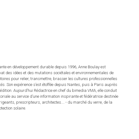
tante en développement durable depuis 1996, Anne Boulay est
at des idées et des mutations sociétales et environnementales de
ritoires pour relier, transmettre, brasser les cultures professionnelles
rités. Son expérience s’est étoffée depuis Nantes, puis à Paris auprès
dition. Aujourd’hui Rédactrice en chef du bimedia VMA, elle conduit
itoriale au service d’une information inspirante et fédératrice destinée
irigeants, prescripteurs, architectes…. - du marché du verre, de la
tection solaire.