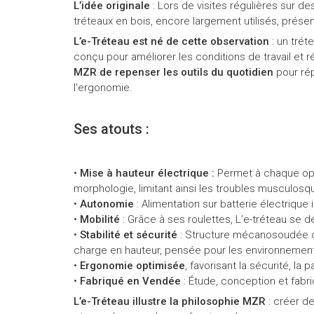
L’idée originale
: Lors de visites régulières sur de
tréteaux en bois, encore largement utilisés, présen
L’e-Tréteau est né de cette observation
: un trét
conçu pour améliorer les conditions de travail et ré
MZR de repenser les outils du quotidien
pour rép
l'ergonomie.
Ses atouts :
•
Mise à hauteur électrique :
Permet à chaque opér
morphologie, limitant ainsi les troubles musculosq
•
Autonomie
: Alimentation sur batterie électrique 
•
Mobilité
: Grâce à ses roulettes, L’e-tréteau se d
•
Stabilité et sécurité
: Structure mécanosoudée c
charge en hauteur, pensée pour les environnements
•
Ergonomie optimisée
, favorisant la sécurité, la p
•
Fabriqué en Vendée
: Étude, conception et fabr
L’e-Tréteau illustre la philosophie MZR
: créer d