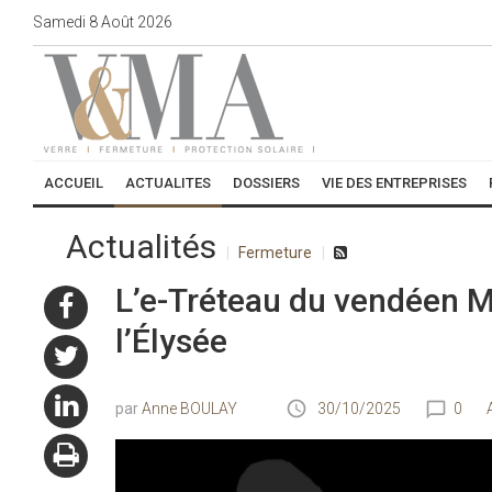
Samedi
8
Août
2026
ACCUEIL
ACTUALITES
DOSSIERS
VIE DES ENTREPRISES
Actualités
Fermeture
L’e-Tréteau du vendéen M
l’Élysée
Anne BOULAY
30/10/2025
0