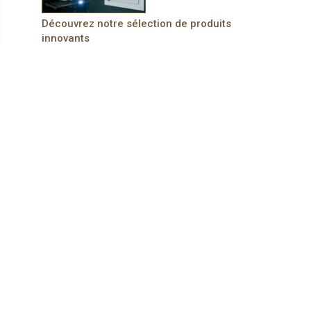
Découvrez notre sélection de produits
innovants
Trouvez les solutions les plus adaptées pour vos projets :
design, performance et durabilité au rendez-vous
L'INFO :
ACCUEIL
|
ACTUALITES
|
DOSSIERS
|
VIE DES ENTREPRISES
|
RESEAUX
|
PRODUITS
|
REVUES
|
NEWSLETTER
|
CONTACTS :
Contacts
À PROPOS DE NOUS