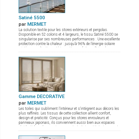
Satiné 5500
par
MERMET
La solution textile pour les stores extérieurs et pergolas.
Disponible en 52 coloris et 4 largeurs, le tissu Satiné 5500 se
singularise par ses nombreuses performances : Une excellente
protection contre la chaleur : jusqu’à 96% de l’énergie solaire
rejetée en application extérieure. Une parfaite maîtrise de
l’éblouissement due à son tissage en diagonale. Une très
bonne transparence pour une vision nette vers l’extérieur et un
maintien de la lumière naturelle entrante. Sa parfaite adéquation
aux stores ZIP grâce notamment à son excellente stabilité
dimensionnelle, permet au tissu Satiné 5500 d’offrir une
solution durable, esthétique et efficace. Il existe également une
version totalement occultante, le Satiné 21154, pour une
parfaite harmonie des façades.
Gamme DECORATIVE
par
MERMET
Les toiles qui subliment l’intérieur et s’intègrent aux décors les
plus raffinés. Les tissus de cette collection allient confort,
design et praticité. Conçus pour les stores enrouleurs et
panneaux japonais, ils conviennent aussi bien aux espaces
résidentiels qu’aux environnements tertiaires. Historiquement
reconnue pour ses textiles techniques offrant contrôle
thermique, gestion de la lumière et intimité, Mermet enrichit