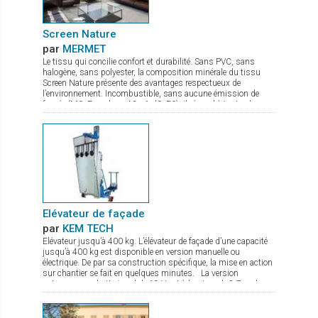
Screen Nature
par
MERMET
Le tissu qui concilie confort et durabilité. Sans PVC, sans
halogène, sans polyester, la composition minérale du tissu
Screen Nature présente des avantages respectueux de
l’environnement. Incombustible, sans aucune émission de
fumée (M0, Euroclass A2-s1-d0, F0), il répond à toutes les
exigences tant en termes de sécurité que de santé. Ce tissu à
l’excellente transparence possède de nombreux atouts : bonne
maîtrise de l’éblouissement confort thermique optimal stabilité
dimensionnelle, durabilité et résistance mécanique qui lui
confèrent une planéité parfaite même en grande dimension. Ce
tissu élégant et très fin, idéal pour des stores s'insérant dans
des espaces de faible encombrement, est disponible en 7
coloris et 2 largeurs de 180 et 240 cm
Elévateur de façade
par
KEM TECH
Elévateur jusqu’à 400 kg. L’élévateur de façade d’une capacité
jusqu’à 400 kg est disponible en version manuelle ou
électrique. De par sa construction spécifique, la mise en action
sur chantier se fait en quelques minutes. La version
autonome sur batterie gel de 12 V est à hauteur de 8,7 m, le
treuil de levage commandé par une radio commande est équipé
d’un double frein. Le chassis est à largeur réglable avec pieds
de stabilisation à hauteur réglable. De nombreux accessoires