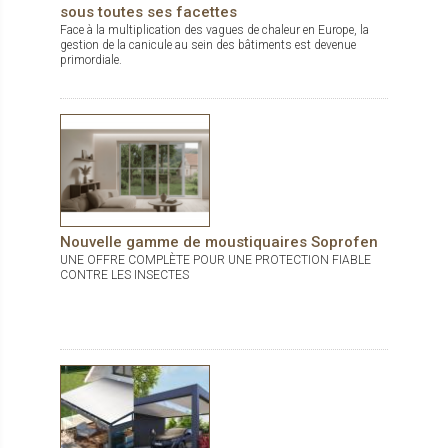
sous toutes ses facettes
de sécurité. Le volet est composé d'un panneau de fibre de bois
(21mm) recouvert de deux épaisses tôles aluminium
Face à la multiplication des vagues de chaleur en Europe, la
(1.1mm). Ce complexe est ainsi très robuste et protège
gestion de la canicule au sein des bâtiments est devenue
d'avantage des éventuels chocs. Côté écologie, la fibre de bois
primordiale.
utilisée est un isolant naturel.
Nouvelle gamme de moustiquaires Soprofen
UNE OFFRE COMPLÈTE POUR UNE PROTECTION FIABLE
CONTRE LES INSECTES