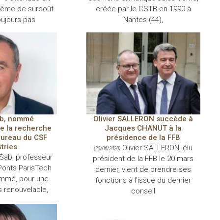
lème de surcoût
créée par le CSTB en 1990 à
oujours pas
Nantes (44),
b, nommé
Olivier SALLERON succède à
e la recherche
Jacques CHANUT à la
bureau du CSF
présidence de la FFB
tries
Olivier SALLERON, élu
(23/06/2020)
Sab, professeur
président de la FFB le 20 mars
Ponts ParisTech
dernier, vient de prendre ses
ommé, pour une
fonctions à l'issue du dernier
 renouvelable,
conseil