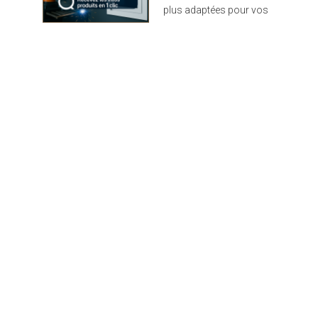
plus adaptées pour vos
projets : design,
performance et durabilité
au rendez-vous