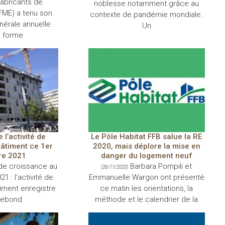
Fabricants de
noblesse notamment grâce au
FME) a tenu son
contexte de pandémie mondiale.
érale annuelle
Un
a forme
 l’activité de
Le Pôle Habitat FFB salue la RE
bâtiment ce 1er
2020, mais déplore la mise en
re 2021
danger du logement neuf
de croissance au
Barbara Pompili et
(26/11/2020)
1 : l’activité de
Emmanuelle Wargon ont présenté
timent enregistre
ce matin les orientations, la
 rebond
méthode et le calendrier de la