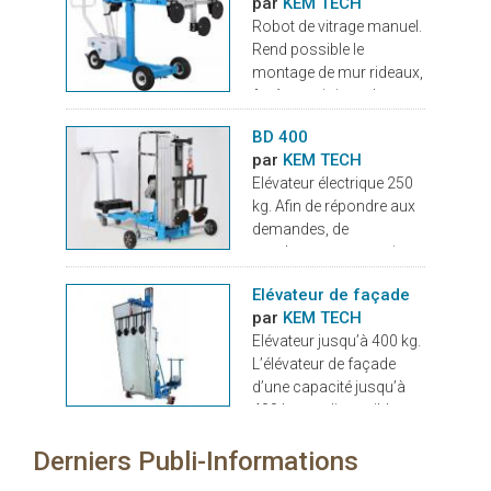
par
KEM TECH
Robot de vitrage manuel.
Rend possible le
montage de mur rideaux,
fenêtres, vitrines de
magasin jusqu’à un
BD 400
poids de 250 kg sans
par
KEM TECH
risque de dommage aux
Elévateur électrique 250
verres grâce à ses treuils
kg. Afin de répondre aux
manuels qui permettent
demandes, de
un positionnement
nombreuses entreprises
millimétrique. Ce robot
désirant sur chantier
est surtout pour les
Elévateur de façade
intervenir avec des
monteurs une précieuse
par
KEM TECH
équipes réduites, a été
aide puisque la pose des
Elévateur jusqu’à 400 kg.
développé l’élévateur
lourds vitrages se fait
L’élévateur de façade
électrique BD 400 d’une
pratiquement sans effort
d’une capacité jusqu’à
capacité de 250 kg
physique. Pour
400 kg est disponible en
jusqu’à 4 m. Sa
l’entreprise c’est de plus
version manuelle ou
construction est très
une importante
Derniers Publi-Informations
électrique. De par sa
compacte pour un
diminution du coût du
construction spécifique,
transport aisé, même
montage puisque 1