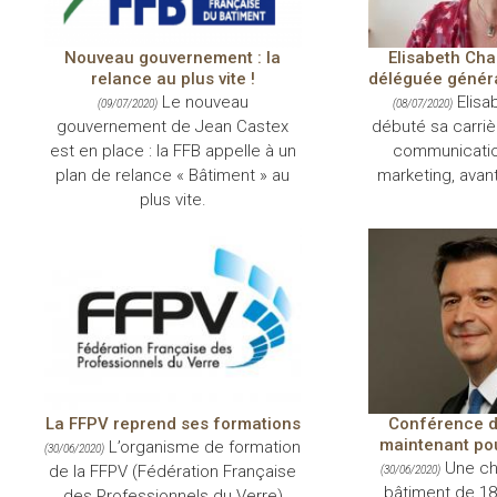
Nouveau gouvernement : la
Elisabeth Char
relance au plus vite !
déléguée généra
Le nouveau
Elisa
(09/07/2020)
(08/07/2020)
gouvernement de Jean Castex
débuté sa carri
est en place : la FFB appelle à un
communicatio
plan de relance « Bâtiment » au
marketing, avant
plus vite.
La FFPV reprend ses formations
Conférence de
maintenant pour
L’organisme de formation
(30/06/2020)
Une chu
de la FFPV (Fédération Française
(30/06/2020)
bâtiment de 18
des Professionnels du Verre)