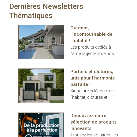
Dernières Newsletters
carport… les espaces
extérieurs deviennent de
Thématiques
véritables
prolongements de
Outdoor,
l’habitat. Dans ce
l’incontournable de
contexte, THERMOTOP®
l’habitat !
s’impose comme un
Les produits dédiés à
partenaire clé pour
l’aménagement de nos
concevoir des espaces
terrasses et jardins se
de vie confortables,
sont imposés au cours
esthétiques et durables,
Portails et clôtures,
des dernières années
dedans comme dehors.
unis pour l’harmonie
comme des éléments
parfaite !
indispensables au
Signature extérieure de
confort.
l’habitat, clôtures et
portails battants ou
coulissants, pleins ou
Découvrez notre
décoratifs, rivalisent
sélection de produits
d’inspiration
innovants
Trouvez les solutions les