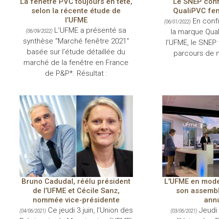
La fenêtre PVC toujours en tête,
Le SNEP conf
selon la récente étude de
QualiPVC fen
l’UFME
En confi
(06/01/2022)
L’UFME a présenté sa
la marque Qual
(06/09/2022)
synthèse "Marché fenêtre 2021"
l’UFME, le SNEP v
basée sur l’étude détaillée du
parcours de 
marché de la fenêtre en France
de P&P*. Résultat :
Bruno Cadudal, réélu président
L'UFME en mode 
de l’UFME et Cécile Sanz,
son assembl
nommée vice-présidente
annu
Ce jeudi 3 juin, l’Union des
Jeudi 
(04/06/2021)
(03/06/2021)