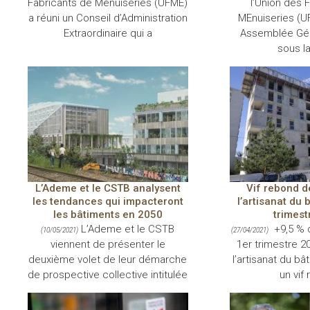
Fabricants de Menuiseries (UFME)
l’Union des 
a réuni un Conseil d’Administration
MEnuiseries (U
Extraordinaire qui a
Assemblée Gén
sous l
L’Ademe et le CSTB analysent
Vif rebond de
les tendances qui impacteront
l’artisanat du 
les bâtiments en 2050
trimest
L’Ademe et le CSTB
+9,5 % 
(10/05/2021)
(27/04/2021)
viennent de présenter le
1er trimestre 202
deuxième volet de leur démarche
l’artisanat du bâ
de prospective collective intitulée
un vif