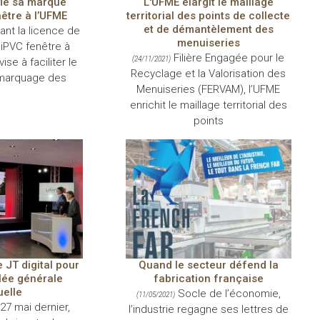
ie sa marque
L'UFME élargit le maillage
être à l’UFME
territorial des points de collecte
et de démantèlement des
ant la licence de
menuiseries
iPVC fenêtre à
Filière Engagée pour le
(24/11/2021)
ise à faciliter le
Recyclage et la Valorisation des
marquage des
Menuiseries (FERVAM), l’UFME
enrichit le maillage territorial des
points
JT digital pour
Quand le secteur défend la
ée générale
fabrication française
elle
Socle de l’économie,
(11/05/2021)
27 mai dernier,
l’industrie regagne ses lettres de