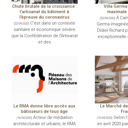
Chute brutale de la croissance :
Villa Germa 
l’artisanat du bâtiment à
maximale 
l’épreuve du coronavirus
À Carno
(20/04/2020)
C’est dans un contexte
Germa imaginée 
(22/04/2020)
sanitaire et économique sévère
Didier Richard p
que la Confédération de l’Artisanat
exceptionnelle 
et des
Le RMA donne libre accès aux
Le Marché de
bâtisseurs de tous âge
Fra
Acteur de médiation
Selon l
(16/04/2020)
(15/04/2020)
architecturale et urbaine, le RMA
en avril 2020 pa