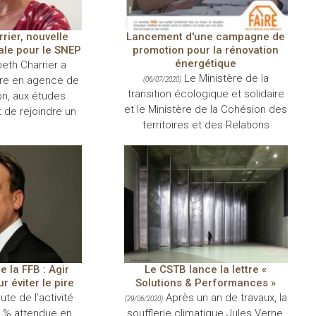
rier, nouvelle
Lancement d'une campagne de
le pour le SNEP
promotion pour la rénovation
énergétique
beth Charrier a
Le Ministère de la
ère en agence de
(06/07/2020)
transition écologique et solidaire
n, aux études
et le Ministère de la Cohésion des
 de rejoindre un
territoires et des Relations
 la FFB : Agir
Le CSTB lance la lettre «
 éviter le pire
Solutions & Performances »
te de l’activité
Après un an de travaux, la
(29/06/2020)
 % attendue en
soufflerie climatique Jules Verne,