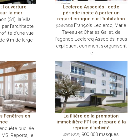
: l’ouverture
Leclercq Associés : cette
sur la mer
période incite à porter un
regard critique sur l'habitation
n (34), la Villa
François Leclercq, Marie
par l’architecte
(16/04/2020)
Taveau et Charles Gallet, de
rofi te d’une vue
l’agence Leclercq Associés, nous
de 9 m de large
expliquent comment s’organisent
le
s Fenêtres en
La filière de la promotion
nce
immobilière FPI se prépare à la
reprise d’activité
’enquête publiée
900 000 masques
r MSI Reports, le
(09/04/2020)