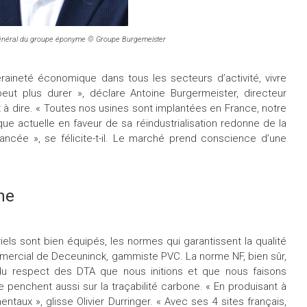
 général du groupe éponyme © Groupe Burgemeister
raineté économique dans tous les secteurs d’activité, vivre
ut plus durer », déclare Antoine Burgermeister, directeur
à dire. « Toutes nos usines sont implantées en France, notre
itique actuelle en faveur de sa réindustrialisation redonne de la
lancée », se félicite-t-il. Le marché prend conscience d’une
ne
triels sont bien équipés, les normes qui garantissent la qualité
ommercial de Deceuninck, gammiste PVC. La norme NF, bien sûr,
 respect des DTA que nous initions et que nous faisons
s se penchent aussi sur la traçabilité carbone. « En produisant à
aux », glisse Olivier Durringer. « Avec ses 4 sites français,