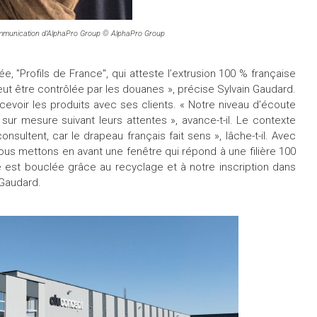
ommunication d’AlphaPro Group © AlphaPro Group
e, "Profils de France", qui atteste l’extrusion 100 % française
 peut être contrôlée par les douanes », précise Sylvain Gaudard.
ncevoir les produits avec ses clients. « Notre niveau d’écoute
ur mesure suivant leurs attentes », avance-t-il. Le contexte
consultent, car le drapeau français fait sens », lâche-t-il. Avec
 nous mettons en avant une fenêtre qui répond à une filière 100
e est bouclée grâce au recyclage et à notre inscription dans
 Gaudard.