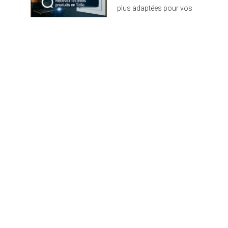
plus adaptées pour vos
projets : design,
performance et durabilité
au rendez-vous