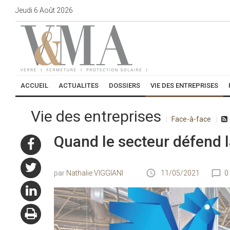
Jeudi
6
Août
2026
ACCUEIL
ACTUALITES
DOSSIERS
VIE DES ENTREPRISES
Vie des entreprises
Face-à-face
Quand le secteur défend l
Nathalie VIGGIANI
11/05/2021
0