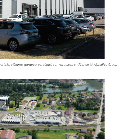
portails, clôtures, gardecorps, claustras, marquises en France © AlphaPro Group