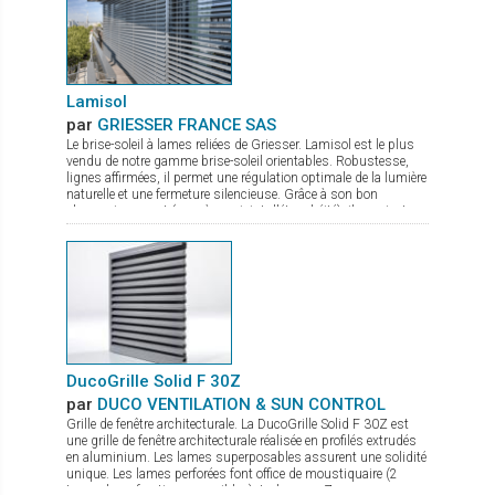
Lamisol
par
GRIESSER FRANCE SAS
Le brise-soleil à lames reliées de Griesser. Lamisol est le plus
vendu de notre gamme brise-soleil orientables. Robustesse,
lignes affirmées, il permet une régulation optimale de la lumière
naturelle et une fermeture silencieuse. Grâce à son bon
obscurcissement (avec à son joint d'étanchéité), il convient
aux bâtiments tertiaires et également à toutes les pièces de vie.
Ses lames sont en forme de Z, disponibles en deux largeurs :
90 mm et 70 mm (pour les espaces exigus). Il bénéficie d'une
très bonne résistance au vent, jusqu’à 92 km/h. Système de
pose : - Lamisol est proposé en différents modèles pour deux
types de pose : sous linteau ou avec cache. - Coulisses Fix
(système autoporteur) : facilité de pose Option Lamisol® III
Reflect : Le système Lamisol® III Reflect permet trois ou deux
positions des lames sur le même store. En bas, le store
protège contre l'éblouissement désagréable quand on travaille
DucoGrille Solid F 30Z
à l'ordinateur La partie centrale du store diffuse une agréable
par
DUCO VENTILATION & SUN CONTROL
lumière du jour. La partie supérieure amène la lumière jusqu'à
Grille de fenêtre architecturale. La DucoGrille Solid F 30Z est
l'intérieur pour une sensation agréable dans la pièce. La
une grille de fenêtre architecturale réalisée en profilés extrudés
bicoloration et 150 coloris en standard, vous sont proposés
en aluminium. Les lames superposables assurent une solidité
pour un maximum de personnalisation.
unique. Les lames perforées font office de moustiquaire (2
types de perforations possibles). La lame en Z procure un