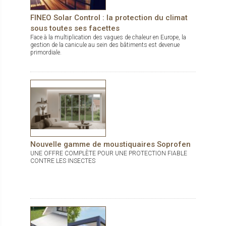
hydrofuge apporte une densité et un poids cinq fois supérieure
aux isolations en polyuréthane. Celle-ci rend notre volet
FINEO Solar Control : la protection du climat
beaucoup plus agréable à manipuler et procure une sensation
sous toutes ses facettes
de sécurité. Le volet est composé d'un panneau de fibre de bois
(21mm) recouvert de deux épaisses tôles aluminium
Face à la multiplication des vagues de chaleur en Europe, la
(1.1mm). Ce complexe est ainsi très robuste et protège
gestion de la canicule au sein des bâtiments est devenue
d'avantage des éventuels chocs. Côté écologie, la fibre de bois
primordiale.
utilisée est un isolant naturel.
Nouvelle gamme de moustiquaires Soprofen
UNE OFFRE COMPLÈTE POUR UNE PROTECTION FIABLE
CONTRE LES INSECTES