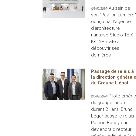
Au sein de
(05/09/2024)
son "Pavillon Lumière"
conçu par l’agence
d’architecture
nantaise Studio Téré,
K•LINE invite à
découvrir ses
dernières
Passage de relais à
la direction général
du Groupe Liébot
Pilote émérit
(26/02/2024)
du groupe Liébot
durant 21 ans, Bruno
Léger passe le relais 
Patrice Bondy qui
deviendra directeur
général adjoint le 1er