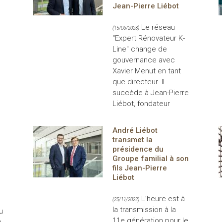
Jean-Pierre Liébot
Le réseau
(15/06/2023)
"Expert Rénovateur K-
Line" change de
gouvernance avec
Xavier Menut en tant
que directeur. Il
succède à Jean-Pierre
Liébot, fondateur
André Liébot
transmet la
présidence du
Groupe familial à son
fils Jean-Pierre
Liébot
L’heure est à
(25/11/2022)
la transmission à la
u
11e génération pour le
n