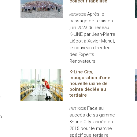
collectif labellisé
Après le
(05/06/2024)
passage de relais en
juin 2023 du réseau
K•LINE par Jean-Pierre
Liébot à Xavier Menut,
le nouveau directeur
des Experts
Rénovateurs
K•Line City,
e
inauguration d’une
nouvelle usine de
pointe dédiée au
tertiaire
e
Face au
(16/11/2023)
succès de sa gamme
à
K•Line City lancée en
2015 pour le marché
spécifique tertiaire,