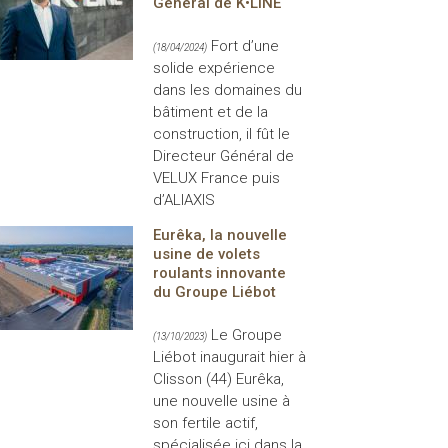
Général de K•LINE
Fort d’une
(18/04/2024)
solide expérience
dans les domaines du
bâtiment et de la
construction, il fût le
Directeur Général de
VELUX France puis
d’ALIAXIS
Eurêka, la nouvelle
usine de volets
roulants innovante
du Groupe Liébot
Le Groupe
(13/10/2023)
Liébot inaugurait hier à
Clisson (44) Eurêka,
une nouvelle usine à
son fertile actif,
spécialisée ici dans la