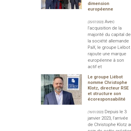
dimension
européenne
Avec
(25/07/2023)
l’acquisition de la
majorité du capital de
la société allemande
PaX, le groupe Liébot
rajoute une marque
européenne à son
actif et
Le groupe Liébot
nomme Christophe
Klotz, directeur RSE
et structure son
écoresponsabilité
Depuis le 3
(16/01/2023)
janvier 2023, l’arrivée
de Christophe Klotz a
sein de cette créatio