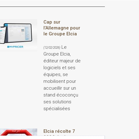
Cap sur
l’Allemagne pour
le Groupe Elcia
Le
(12/02/2026)
Groupe Elcia,
éditeur majeur de
logiciels et ses
équipes, se
mobilisent pour
accueillir sur un
stand écoconçu
ses solutions
spécialisées
Elcia récolte 7
000€ de dons au