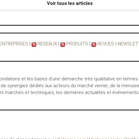
Voir tous les articles
vous aux
installateurs-
ur
revendeurs
Après une
(09/12/2025)
réjouissante
édition
 ENTREPRISES
|
RESEAUX
|
PRODUITS
|
REVUES
|
NEWSLET
Artibat 2025, les
re,
équipes Elcia
026
prennent la
es
direction de Lille
s
pour le Salon
 fondations et les bases d’une démarche très qualitative en termes
ion
NordBat et
 de synergies dédiés aux acteurs du marché verrier, de la menuiser
réserver aux
marchés et techniques, les dernières actualités et événements… int
Elcia, acteur
r
engagé, organise
le Téléthon du
Bâtiment à
Brignais - Lyon
 la