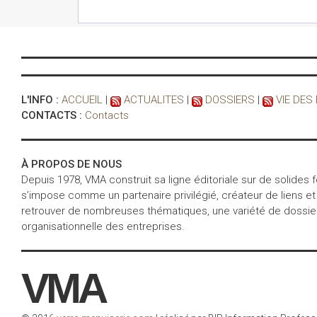
publie la 3e
édition de son
guide annuel s
le marché
« Que
(22/01/2026)
vous réserve le
L'INFO :
ACCUEIL
|
ACTUALITES
|
DOSSIERS
|
VIE DES
secteur
CONTACTS :
Contacts
Menuiserie, Sto
Fermeture en 2
? », les répons
À PROPOS DE NOUS
se trouvent dan
Depuis 1978, VMA construit sa ligne éditoriale sur de solides
la nouvelle vers
s’impose comme un partenaire privilégié, créateur de liens et
du guide de 24
retrouver de nombreuses thématiques, une variété de dossiers 
pages
organisationnelle des entreprises.
Croissance
fulgurante pou
VMA
Revel’Home
En 2025,
(03/12/2025)