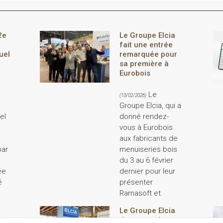
2e
Le Groupe Elcia
fait une entrée
uel
remarquée pour
sa première à
Eurobois
Le
(13/02/2026)
Groupe Elcia, qui a
el
donné rendez-
vous à Eurobois
aux fabricants de
par
menuiseries bois
du 3 au 6 février
ée
dernier pour leur
é
présenter
Ramasoft et
Le Groupe Elcia
donne rendez-