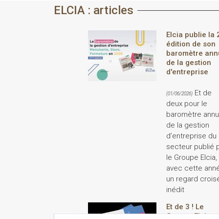
ELCIA : articles
Elcia publie la 
édition de son
baromètre ann
de la gestion
d'entreprise
Et de
(01/06/2026)
deux pour le
baromètre annu
de la gestion
d’entreprise du
secteur publié 
le Groupe Elcia,
avec cette ann
un regard crois
inédit
Et de 3 ! Le
Groupe Elcia