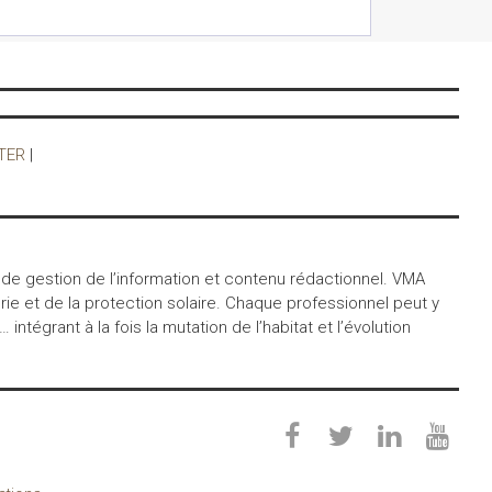
profit de l’AFM-
Téléthon
Belle
(09/12/2025)
première pour le
Téléthon du
TER
|
Bâtiment à
Brignais–Lyon
organisé par Elcia
le 6 décembre
dernier, qui a
rassemblé une
 de gestion de l’information et contenu rédactionnel. VMA
centaine de
ie et de la protection solaire. Chaque professionnel peut y
égrant à la fois la mutation de l’habitat et l’évolution
Le Groupe Elcia
publie sa 1ère
étude sur la
gestion
d’entreprise du
secteur en 2025