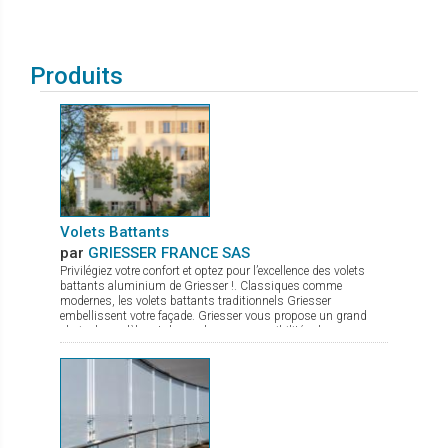
Produits
Volets Battants
par
GRIESSER FRANCE SAS
Privilégiez votre confort et optez pour l’excellence des volets
battants aluminium de Griesser !. Classiques comme
modernes, les volets battants traditionnels Griesser
embellissent votre façade. Griesser vous propose un grand
choix de modèles et de nombreuses possibilités de
combinaisons et de remplissages. - Persiennes à lames fixes,
pour plus de charme et de tradition - Persiennes à lames
orientables, pour un passage d'air et de lumière
supplémentaire. - Panneaux pleins et isolés, pour plus
d'obscurité et de confort thermique Les Volets Battants
Traditionnels Griesser présentent de nombreux avantages : >
Facilité de pose avec pentures réglables SystemFix > Isolation