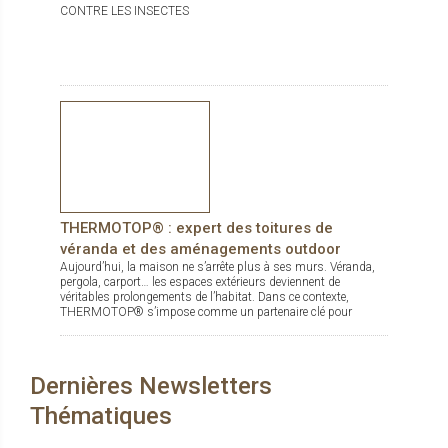
CONTRE LES INSECTES
THERMOTOP® : expert des toitures de
véranda et des aménagements outdoor
Aujourd’hui, la maison ne s’arrête plus à ses murs. Véranda,
pergola, carport… les espaces extérieurs deviennent de
véritables prolongements de l’habitat. Dans ce contexte,
THERMOTOP® s’impose comme un partenaire clé pour
concevoir des espaces de vie confortables, esthétiques et
durables, dedans comme dehors.
Dernières Newsletters
Thématiques