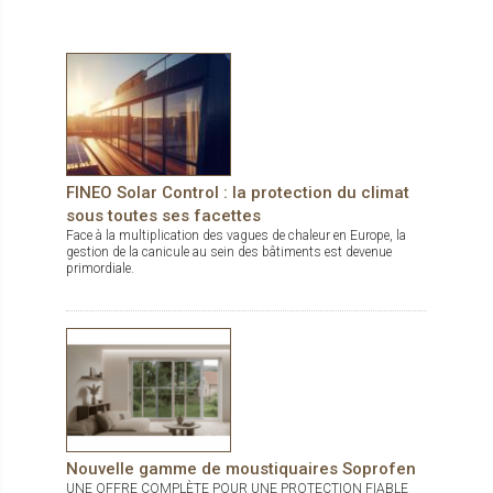
la pose de vitrage jusqu’à 250 kg environ. Il se transporte
aisément dans tout véhicule entièrement assemblé ou
partiellement démonté. C’est de plus un appareil de levage idéal
pour une utilisation en atelier, pour la pose de verre sur une
table de travail. De par sa construction le transport de verre
latéral est aussi possible. Il est pourvu de 3 ventouses de
sécurité à pompe (levage unitaire 140 kg). Pourvu d’un crochet
en option, c’est aussi une grue mobile sur chantier
FINEO Solar Control : la protection du climat
sous toutes ses facettes
Face à la multiplication des vagues de chaleur en Europe, la
gestion de la canicule au sein des bâtiments est devenue
primordiale.
Nouvelle gamme de moustiquaires Soprofen
UNE OFFRE COMPLÈTE POUR UNE PROTECTION FIABLE