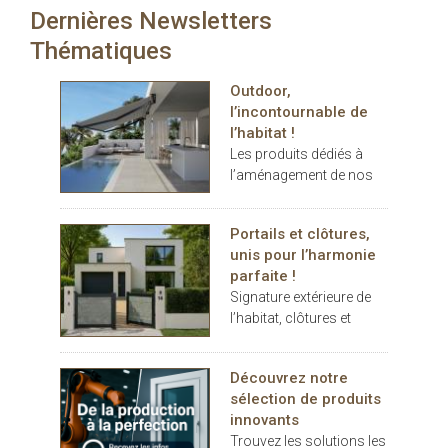
cm
Dernières Newsletters
carport… les espaces
extérieurs deviennent de
Thématiques
véritables
prolongements de
Outdoor,
l’habitat. Dans ce
l’incontournable de
contexte, THERMOTOP®
l’habitat !
s’impose comme un
Les produits dédiés à
partenaire clé pour
l’aménagement de nos
concevoir des espaces
terrasses et jardins se
de vie confortables,
sont imposés au cours
esthétiques et durables,
Portails et clôtures,
des dernières années
dedans comme dehors.
unis pour l’harmonie
comme des éléments
parfaite !
indispensables au
Signature extérieure de
confort.
l’habitat, clôtures et
portails battants ou
coulissants, pleins ou
Découvrez notre
décoratifs, rivalisent
sélection de produits
d’inspiration
innovants
Trouvez les solutions les