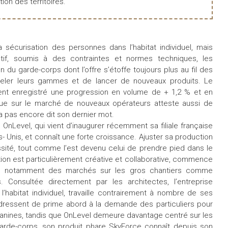
tion des territoires.
sécurisation des personnes dans l’habitat individuel, mais
ectif, soumis à des contraintes et normes techniques, les
on du garde-corps dont l’offre s’étoffe toujours plus au fil des
uveler leurs gammes et de lancer de nouveaux produits. Le
t enregistré une progression en volume de + 1,2 % et en
nue sur le marché de nouveaux opérateurs atteste aussi de
n’a pas encore dit son dernier mot.
OnLevel, qui vient d’inaugurer récemment sa filiale française
s- Unis, et connaît une forte croissance. Ajuster sa production
ité, tout comme l’est devenu celui de prendre pied dans le
ion est particulièrement créative et collaborative, commence
nt notamment des marchés sur les gros chantiers comme
Consultée directement par les architectes, l’entreprise
 l’habitat individuel, travaille contrairement à nombre de ses
adressent de prime abord à la demande des particuliers pour
anines, tandis que OnLevel demeure davantage centré sur les
rde-corps, son produit phare SkyForce connaît depuis son