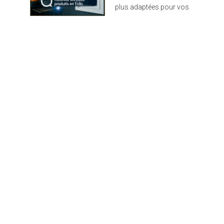
plus adaptées pour vos
projets : design,
performance et durabilité
au rendez-vous