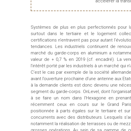
accélérer la transi
Systèmes de plus en plus perfectionnés pour la 
surtout dans le tertiaire et le logement coll
certifications n'entravent pas pour autant l’évoluti
tendances. Les industriels continuent de reno
marché du garde-corps en aluminium a notammen
valeur de + 0,7 % en 2019 (cf. encadré). La ve
l’intérêt porté par les industriels à un marché qui 
C’est le cas par exemple de la société allemande 
avant l’ouverture prochaine d’une antenne aux Etat
à la demande clients est donc devenu une nécess
segment du garde-corps. OnLevel, dont l’organisat
à se faire un nom dans l’Hexagone en prena
récemment ceux en cours sur le Grand Paris. 
positionnée à parts égales sur le tertiaire et sur
concurrents avec des distributeurs. Lesquels s’
notamment la réalisation de terrasses ou de mezz
grosses opérations. Au sein de sa gamme de ga