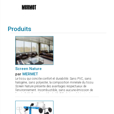
Produits
Screen Nature
par
MERMET
Le tissu qui concilie confort et durabilité. Sans PVC, sans
halogène, sans polyester, la composition minérale du tissu
Screen Nature présente des avantages respectueux de
l’environnement. Incombustible, sans aucune émission de
fumée (M0, Euroclass A2-s1-d0, F0), il répond à toutes les
exigences tant en termes de sécurité que de santé. Ce tissu à
l’excellente transparence possède de nombreux atouts : bonne
maîtrise de l’éblouissement confort thermique optimal stabilité
dimensionnelle, durabilité et résistance mécanique qui lui
confèrent une planéité parfaite même en grande dimension. Ce