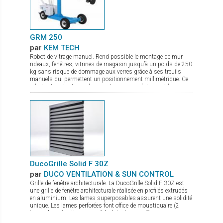
tissu élégant et très fin, idéal pour des stores s'insérant dans
des espaces de faible encombrement, est disponible en 7
coloris et 2 largeurs de 180 et 240 cm
GRM 250
par
KEM TECH
Robot de vitrage manuel. Rend possible le montage de mur
rideaux, fenêtres, vitrines de magasin jusqu’à un poids de 250
kg sans risque de dommage aux verres grâce à ses treuils
manuels qui permettent un positionnement millimétrique. Ce
robot est surtout pour les monteurs une précieuse aide
puisque la pose des lourds vitrages se fait pratiquement sans
effort physique. Pour l’entreprise c’est de plus une importante
diminution du coût du montage puisque 1 monteur suffit pour
la pose de vitrage jusqu’à 250 kg environ. Il se transporte
aisément dans tout véhicule entièrement assemblé ou
partiellement démonté. C’est de plus un appareil de levage idéal
pour une utilisation en atelier, pour la pose de verre sur une
table de travail. De par sa construction le transport de verre
latéral est aussi possible. Il est pourvu de 3 ventouses de
sécurité à pompe (levage unitaire 140 kg). Pourvu d’un crochet
DucoGrille Solid F 30Z
en option, c’est aussi une grue mobile sur chantier
par
DUCO VENTILATION & SUN CONTROL
Grille de fenêtre architecturale. La DucoGrille Solid F 30Z est
une grille de fenêtre architecturale réalisée en profilés extrudés
en aluminium. Les lames superposables assurent une solidité
unique. Les lames perforées font office de moustiquaire (2
types de perforations possibles). La lame en Z procure un
design esthétique.