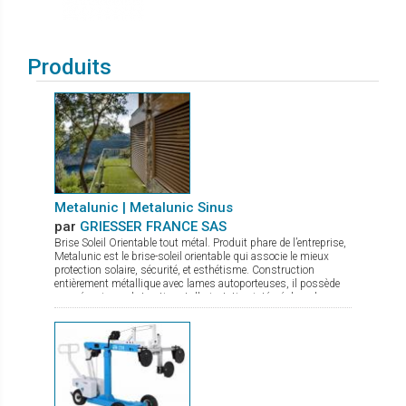
Produits
Metalunic | Metalunic Sinus
par
GRIESSER FRANCE SAS
Brise Soleil Orientable tout métal. Produit phare de l’entreprise,
Metalunic est le brise-soleil orientable qui associe le mieux
protection solaire, sécurité, et esthétisme. Construction
entièrement métallique avec lames autoporteuses, il possède
un mécanisme de traction et d'orientation intégré dans les
coulisses (aucun assemblage dans le champ visuel)..
Metalunic a un design épuré, sans cordons visibles et
possède un moteur intelligent pour une fermeture douce et
silencieuse. Il dispose également d'un arrêt automatique en
cas d’obstacle, d'un dispositif anti-soulèvement avec blocage
des lames. Technicité produit : - Système autoporteur
(facilité de pose) avec 2 variantes de montage : système en