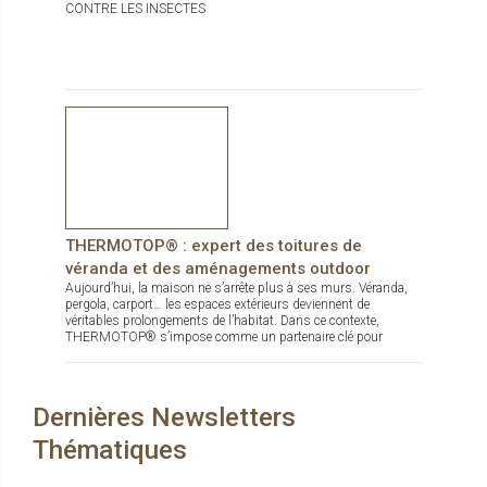
CONTRE LES INSECTES
THERMOTOP® : expert des toitures de
véranda et des aménagements outdoor
Aujourd’hui, la maison ne s’arrête plus à ses murs. Véranda,
pergola, carport… les espaces extérieurs deviennent de
véritables prolongements de l’habitat. Dans ce contexte,
THERMOTOP® s’impose comme un partenaire clé pour
concevoir des espaces de vie confortables, esthétiques et
durables, dedans comme dehors.
Dernières Newsletters
Thématiques