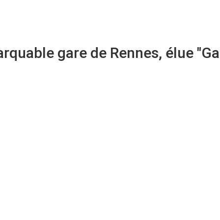
RESEAUX
PRODUITS
REVUES
NEWSLETTER
MON COMPTE
remarquable gare de Rennes,
20
Article mis à jour le
22/04/2021