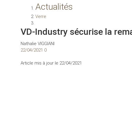
Jeudi
6
Août
2026
ACCUEIL
ACTUALITES
DOSSIERS
VIE DES ENTREPRISES
Actualités
Verre
VD-Industry sécurise la 
élue "Gare de l'année" 20
Nathalie VIGGIANI
22/04/2021
0