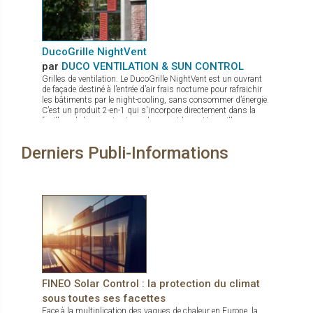
marché et idéal comme protection contre le vandalisme.
DucoGrille NightVent
par
DUCO VENTILATION & SUN CONTROL
Grilles de ventilation. Le DucoGrille NightVent est un ouvrant
de façade destiné à l’entrée d’air frais nocturne pour rafraichir
les bâtiments par le night-cooling, sans consommer d’énergie.
C’est un produit 2-en-1 qui s'incorpore directement dans la
feuillure de la menuiserie ou du mur-rideau : Une grille
extérieure qui protège de la pluie, des intrusions d’insectes ou
de nuisibles, et de l’effraction Un volet intérieur laqué à
Derniers Publi-Informations
l’esthétique épurée, sans charnières apparentes, avec un très
bon coefficient U (± 1,5 suivant les dimensions) pour une
parfaite isolation thermique (et acoustique)
FINEO Solar Control : la protection du climat
sous toutes ses facettes
Face à la multiplication des vagues de chaleur en Europe, la