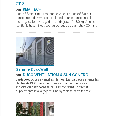
GT 2
par
KEM TECH
Diable élévateur transporteur de verre . Le diable élévateur
transporteur de verre est l’outil idéal pour le transport et le
montage de tout vitrage d’un poids jusqu’à 180 kg. Afin de
faciliter le travail il est pourvu de roues de diamètre 400 mm.
Les ventouses se sécurité à pompe manuelle sont de grand
diamètre. Le palonnier porte verre permet une rotation complète
du verre, et de par sa conception compacte même en charge
peut passer par des portes. La mise en action sur chantier se
fait en quelques secondes. Il est de plus pourvu d’un frein de
parking.
Gamme DucoWall
par
DUCO VENTILATION & SUN CONTROL
Bardage et portes à ventelles filantes. Les bardages à ventelles
filantes de DUCO assurent une ventilation intensive aux
endroits où c’est nécessaire. Elles confèrent un cachet
supplémentaire à la façade. Une symbiose parfaite entre
design et fonctionnalité. Ici aussi, DUCO propose une gamme
complète : Ducowall Classic : Bardage à ventelles grand débit
d’air Ducowall Screening : sert comme pare-vue des zones
techniques DucoWall Acoustic : pour installation aux endroits
où il y a besoin de réduire des bruits sortants des centrales de
traitement d’air. DucoWall Solid : bardage le plus solide du