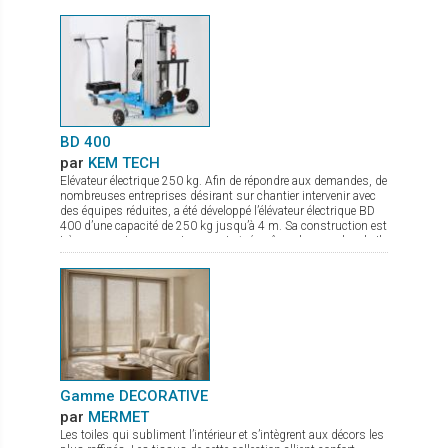
réfléchit jusqu'à 80 % de l'énergie solaire. Maîtrise de
l'éblouissement : quel que soit le coloris choisi, il protège les
occupants des effets gênants de la lumière tout en maintenant
un éclairage naturel agréable. Visibilité améliorée : la
métallisation assure une bonne transparence permettant une
vue dégagée vers l'extérieur. Le tissu Panama Chrome+ allie
confort et design à la perfection. Il ne reste plus qu’à choisir
parmi les 5 coloris disponibles en grande largeur de 285 cm !
BD 400
par
KEM TECH
Elévateur électrique 250 kg. Afin de répondre aux demandes, de
nombreuses entreprises désirant sur chantier intervenir avec
des équipes réduites, a été développé l’élévateur électrique BD
400 d’une capacité de 250 kg jusqu’à 4 m. Sa construction est
très compacte pour un transport aisé, même dans un break. Il
permet le montage au plus prêt possible du mur. La mise en
action sur chantier se fait en quelques secondes, et grâce à
son moteur électrique avec variateur de vitesse la pose du verre
est très précise. De nombreux accessoires sont disponibles
comme fourche de levage, potence avec crochet.
Gamme DECORATIVE
par
MERMET
Les toiles qui subliment l’intérieur et s’intègrent aux décors les