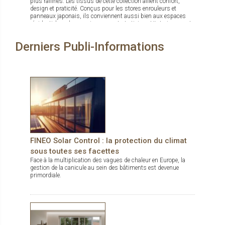
plus raffinés. Les tissus de cette collection allient confort,
design et praticité. Conçus pour les stores enrouleurs et
panneaux japonais, ils conviennent aussi bien aux espaces
résidentiels qu’aux environnements tertiaires. Historiquement
reconnue pour ses textiles techniques offrant contrôle
thermique, gestion de la lumière et intimité, Mermet enrichit
Derniers Publi-Informations
son offre avec la gamme Decorative, qui associe esthétique
soignée et performance. Panama Deco, Impressions, Abu
Dhabi, Oslo, Pentagrama et Riyadh offrent chacun un style
distinct, du naturel apaisant au jacquard affirmé. Cette gamme
propose ainsi bien plus que des solutions fonctionnelles : de
véritables inspirations pour sublimer les intérieurs.
FINEO Solar Control : la protection du climat
sous toutes ses facettes
Face à la multiplication des vagues de chaleur en Europe, la
gestion de la canicule au sein des bâtiments est devenue
primordiale.