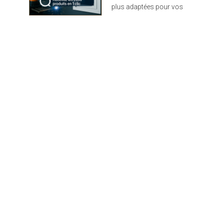
plus adaptées pour vos
projets : design,
performance et durabilité
au rendez-vous