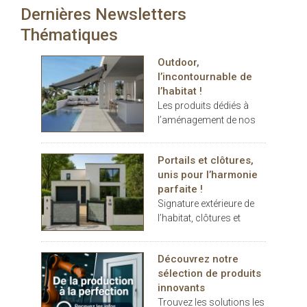
Dernières Newsletters
carport… les espaces
extérieurs deviennent de
Thématiques
véritables
prolongements de
Outdoor,
l’habitat. Dans ce
l’incontournable de
contexte, THERMOTOP®
l’habitat !
s’impose comme un
Les produits dédiés à
partenaire clé pour
l’aménagement de nos
concevoir des espaces
terrasses et jardins se
de vie confortables,
sont imposés au cours
esthétiques et durables,
Portails et clôtures,
des dernières années
dedans comme dehors.
unis pour l’harmonie
comme des éléments
parfaite !
indispensables au
Signature extérieure de
confort.
l’habitat, clôtures et
portails battants ou
coulissants, pleins ou
Découvrez notre
décoratifs, rivalisent
sélection de produits
d’inspiration
innovants
Trouvez les solutions les