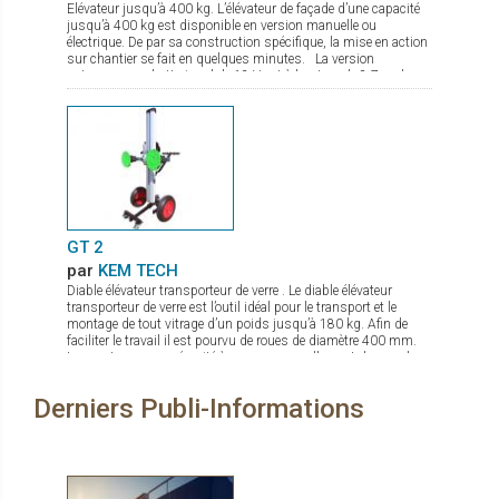
Elévateur jusqu’à 400 kg. L’élévateur de façade d’une capacité
d’esthétique et de design supplémentaire. La bicoloration et
jusqu’à 400 kg est disponible en version manuelle ou
150 Coloris en standard vous sont proposés pour un
électrique. De par sa construction spécifique, la mise en action
maximum de personnalisation.
sur chantier se fait en quelques minutes. La version
autonome sur batterie gel de 12 V est à hauteur de 8,7 m, le
treuil de levage commandé par une radio commande est équipé
d’un double frein. Le chassis est à largeur réglable avec pieds
de stabilisation à hauteur réglable. De nombreux accessoires
sont disponibles comme fourche de levage, potence avec
crochet.
GT 2
par
KEM TECH
Diable élévateur transporteur de verre . Le diable élévateur
transporteur de verre est l’outil idéal pour le transport et le
montage de tout vitrage d’un poids jusqu’à 180 kg. Afin de
faciliter le travail il est pourvu de roues de diamètre 400 mm.
Les ventouses se sécurité à pompe manuelle sont de grand
diamètre. Le palonnier porte verre permet une rotation complète
du verre, et de par sa conception compacte même en charge
Derniers Publi-Informations
peut passer par des portes. La mise en action sur chantier se
fait en quelques secondes. Il est de plus pourvu d’un frein de
parking.