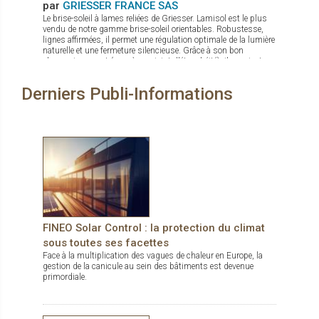
par
GRIESSER FRANCE SAS
Le brise-soleil à lames reliées de Griesser. Lamisol est le plus
vendu de notre gamme brise-soleil orientables. Robustesse,
lignes affirmées, il permet une régulation optimale de la lumière
naturelle et une fermeture silencieuse. Grâce à son bon
obscurcissement (avec à son joint d'étanchéité), il convient
aux bâtiments tertiaires et également à toutes les pièces de vie.
Ses lames sont en forme de Z, disponibles en deux largeurs :
Derniers Publi-Informations
90 mm et 70 mm (pour les espaces exigus). Il bénéficie d'une
très bonne résistance au vent, jusqu’à 92 km/h. Système de
pose : - Lamisol est proposé en différents modèles pour deux
types de pose : sous linteau ou avec cache. - Coulisses Fix
(système autoporteur) : facilité de pose Option Lamisol® III
Reflect : Le système Lamisol® III Reflect permet trois ou deux
positions des lames sur le même store. En bas, le store
protège contre l'éblouissement désagréable quand on travaille
à l'ordinateur La partie centrale du store diffuse une agréable
lumière du jour. La partie supérieure amène la lumière jusqu'à
l'intérieur pour une sensation agréable dans la pièce. La
bicoloration et 150 coloris en standard, vous sont proposés
pour un maximum de personnalisation.
FINEO Solar Control : la protection du climat
sous toutes ses facettes
Face à la multiplication des vagues de chaleur en Europe, la
gestion de la canicule au sein des bâtiments est devenue
primordiale.