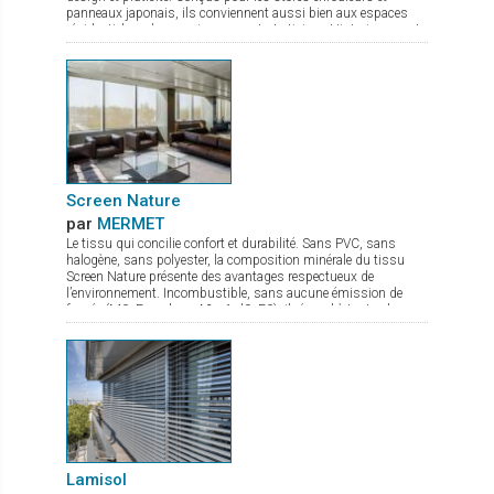
panneaux japonais, ils conviennent aussi bien aux espaces
résidentiels qu’aux environnements tertiaires. Historiquement
reconnue pour ses textiles techniques offrant contrôle
thermique, gestion de la lumière et intimité, Mermet enrichit
son offre avec la gamme Decorative, qui associe esthétique
soignée et performance. Panama Deco, Impressions, Abu
Dhabi, Oslo, Pentagrama et Riyadh offrent chacun un style
distinct, du naturel apaisant au jacquard affirmé. Cette gamme
propose ainsi bien plus que des solutions fonctionnelles : de
véritables inspirations pour sublimer les intérieurs.
Screen Nature
par
MERMET
Le tissu qui concilie confort et durabilité. Sans PVC, sans
halogène, sans polyester, la composition minérale du tissu
Screen Nature présente des avantages respectueux de
l’environnement. Incombustible, sans aucune émission de
fumée (M0, Euroclass A2-s1-d0, F0), il répond à toutes les
exigences tant en termes de sécurité que de santé. Ce tissu à
l’excellente transparence possède de nombreux atouts : bonne
maîtrise de l’éblouissement confort thermique optimal stabilité
dimensionnelle, durabilité et résistance mécanique qui lui
confèrent une planéité parfaite même en grande dimension. Ce
tissu élégant et très fin, idéal pour des stores s'insérant dans
des espaces de faible encombrement, est disponible en 7
coloris et 2 largeurs de 180 et 240 cm
Lamisol