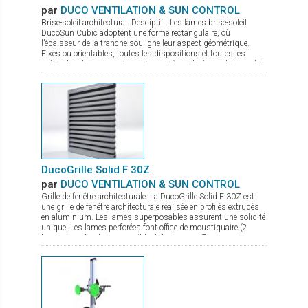
par
DUCO VENTILATION & SUN CONTROL
Brise-soleil architectural. Desciptif : Les lames brise-soleil
DucoSun Cubic adoptent une forme rectangulaire, où
l’épaisseur de la tranche souligne leur aspect géométrique.
Fixes ou orientables, toutes les dispositions et toutes les
méthodes de pose sont permises. Très utilisées en brise-soleil
vertical (parallèle à la façade), pour des bâtiments à l’esthétique
contemporaine et graphique.
DucoGrille Solid F 30Z
par
DUCO VENTILATION & SUN CONTROL
Grille de fenêtre architecturale. La DucoGrille Solid F 30Z est
une grille de fenêtre architecturale réalisée en profilés extrudés
en aluminium. Les lames superposables assurent une solidité
unique. Les lames perforées font office de moustiquaire (2
types de perforations possibles). La lame en Z procure un
design esthétique.