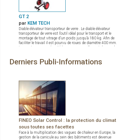
GT 2
par
KEM TECH
Diable élévateur transporteur de verre . Le diable élévateur
transporteur de verre est l’outil idéal pour le transport et le
montage de tout vitrage d’un poids jusqu’à 180 kg. Afin de
faciliter le travail il est pourvu de roues de diamètre 400 mm.
Les ventouses se sécurité à pompe manuelle sont de grand
diamètre. Le palonnier porte verre permet une rotation complète
du verre, et de par sa conception compacte même en charge
Derniers Publi-Informations
peut passer par des portes. La mise en action sur chantier se
fait en quelques secondes. Il est de plus pourvu d’un frein de
parking.
FINEO Solar Control : la protection du climat
sous toutes ses facettes
Face à la multiplication des vagues de chaleur en Europe, la
gestion de la canicule au sein des bâtiments est devenue