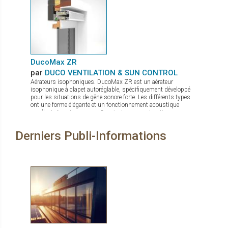
DucoMax ZR
par
DUCO VENTILATION & SUN CONTROL
Aérateurs isophoniques. DucoMax ZR est un aérateur
isophonique à clapet autoréglable, spécifiquement développé
pour les situations de gêne sonore forte. Les différents types
ont une forme élégante et un fonctionnement acoustique
excellent. Avantages: Convient aux constructions en
hauteur Quatre profondeurs d’encastrement Convient
aux situations de nuisances sonores élevées Pas de
Derniers Publi-Informations
sifflements en cas de sur ou sous-pressions grâce au clapet
en aluminium à fermeture active Étanchéité au vent et à l’eau
excellente