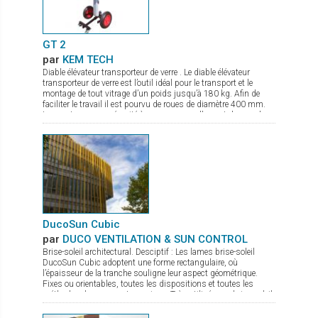
GT 2
par
KEM TECH
Diable élévateur transporteur de verre . Le diable élévateur
transporteur de verre est l’outil idéal pour le transport et le
montage de tout vitrage d’un poids jusqu’à 180 kg. Afin de
faciliter le travail il est pourvu de roues de diamètre 400 mm.
Les ventouses se sécurité à pompe manuelle sont de grand
diamètre. Le palonnier porte verre permet une rotation complète
du verre, et de par sa conception compacte même en charge
peut passer par des portes. La mise en action sur chantier se
fait en quelques secondes. Il est de plus pourvu d’un frein de
parking.
DucoSun Cubic
par
DUCO VENTILATION & SUN CONTROL
Brise-soleil architectural. Desciptif : Les lames brise-soleil
DucoSun Cubic adoptent une forme rectangulaire, où
l’épaisseur de la tranche souligne leur aspect géométrique.
Fixes ou orientables, toutes les dispositions et toutes les
méthodes de pose sont permises. Très utilisées en brise-soleil
vertical (parallèle à la façade), pour des bâtiments à l’esthétique
contemporaine et graphique.