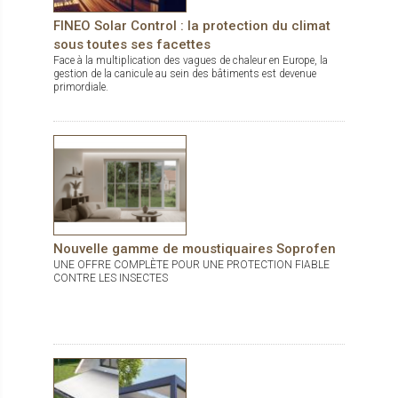
ouvertures/fermetures par jour. > Accessibilité de la batterie et
du panneau qui permet l'entretien ou la réparation en un temps
FINEO Solar Control : la protection du climat
très rapide. Solozip de Griesser est disponible en 150
sous toutes ses facettes
couleurs (dont gamme RAL standard et couleurs tendances
du marché) et plus de 300 tissus standards.
Face à la multiplication des vagues de chaleur en Europe, la
gestion de la canicule au sein des bâtiments est devenue
primordiale.
Nouvelle gamme de moustiquaires Soprofen
UNE OFFRE COMPLÈTE POUR UNE PROTECTION FIABLE
CONTRE LES INSECTES