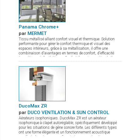
Panama Chrome+
par
MERMET
Tissu métallisé alliant confort visuel et thermique. Solution
performante pour gérer le confort thermique et visuel des
espaces intérieurs, grâce à sa métallisation, il offre une
combinaison d'avantages en termes de confort, d'efficacité
énergétique et d'esthétique : Confort thermique optimal : il
réfléchit jusqu'à 80 % de l'énergie solaire. Maîtrise de
l'éblouissement : quel que soit le coloris choisi, il protège les
occupants des effets gênants de la lumière tout en maintenant
un éclairage naturel agréable. Visibilité améliorée : la
métallisation assure une bonne transparence permettant une
vue dégagée vers l'extérieur. Le tissu Panama Chrome+ allie
confort et design à la perfection. Il ne reste plus qu’à choisir
parmi les 5 coloris disponibles en grande largeur de 285 cm !
DucoMax ZR
par
DUCO VENTILATION & SUN CONTROL
Aérateurs isophoniques. DucoMax ZR est un aérateur
isophonique à clapet autoréglable, spécifiquement développé
pour les situations de gêne sonore forte. Les différents types
ont une forme élégante et un fonctionnement acoustique
excellent. Avantages: Convient aux constructions en