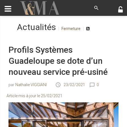
Actualités
Fermeture
Profils Systèmes
Guadeloupe se dote d’un
nouveau service pré-usiné
Nathalie VIGGIANI
23/02/2021
0
Article mis à jour le
25/02/2021