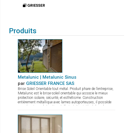
Produits
Metalunic | Metalunic Sinus
par
GRIESSER FRANCE SAS
Brise Soleil Orientable tout métal. Produit phare de l’entreprise,
Metalunic est le brise-soleil orientable qui associe le mieux
protection solaire, sécurité, et esthétisme. Construction
entièrement métallique avec lames autoporteuses, il possède
un mécanisme de traction et d'orientation intégré dans les
coulisses (aucun assemblage dans le champ visuel)..
Metalunic a un design épuré, sans cordons visibles et
possède un moteur intelligent pour une fermeture douce et
silencieuse. Il dispose également d'un arrêt automatique en
cas d’obstacle, d'un dispositif anti-soulèvement avec blocage