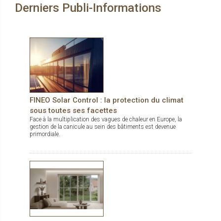
Derniers Publi-Informations
techniques DucoWall Acoustic : pour installation aux endroits
où il y a besoin de réduire des bruits sortants des centrales de
traitement d’air. DucoWall Solid : bardage le plus solide du
marché et idéal comme protection contre le vandalisme.
FINEO Solar Control : la protection du climat
sous toutes ses facettes
Face à la multiplication des vagues de chaleur en Europe, la
gestion de la canicule au sein des bâtiments est devenue
primordiale.