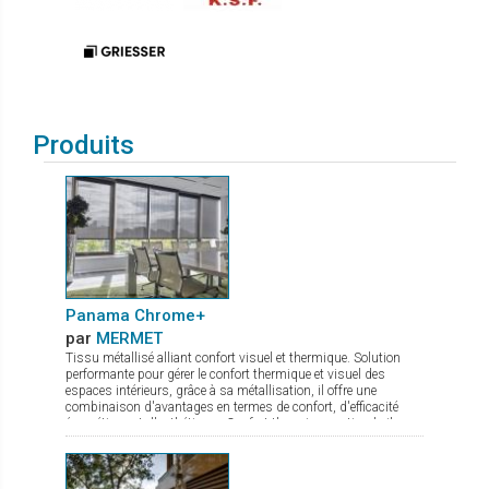
Produits
Panama Chrome+
par
MERMET
Tissu métallisé alliant confort visuel et thermique. Solution
performante pour gérer le confort thermique et visuel des
espaces intérieurs, grâce à sa métallisation, il offre une
combinaison d'avantages en termes de confort, d'efficacité
énergétique et d'esthétique : Confort thermique optimal : il
réfléchit jusqu'à 80 % de l'énergie solaire. Maîtrise de
l'éblouissement : quel que soit le coloris choisi, il protège les
occupants des effets gênants de la lumière tout en maintenant
un éclairage naturel agréable. Visibilité améliorée : la