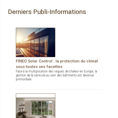
complète : Ducowall Classic : Bardage à ventelles grand débit
d’air Ducowall Screening : sert comme pare-vue des zones
Derniers Publi-Informations
techniques DucoWall Acoustic : pour installation aux endroits
où il y a besoin de réduire des bruits sortants des centrales de
traitement d’air. DucoWall Solid : bardage le plus solide du
marché et idéal comme protection contre le vandalisme.
FINEO Solar Control : la protection du climat
sous toutes ses facettes
Face à la multiplication des vagues de chaleur en Europe, la
gestion de la canicule au sein des bâtiments est devenue
primordiale.