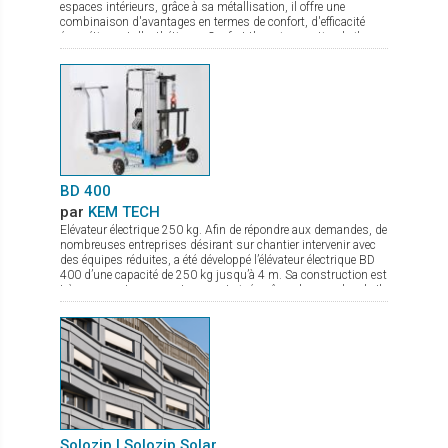
espaces intérieurs, grâce à sa métallisation, il offre une
combinaison d'avantages en termes de confort, d'efficacité
énergétique et d'esthétique : Confort thermique optimal : il
réfléchit jusqu'à 80 % de l'énergie solaire. Maîtrise de
l'éblouissement : quel que soit le coloris choisi, il protège les
occupants des effets gênants de la lumière tout en maintenant
un éclairage naturel agréable. Visibilité améliorée : la
métallisation assure une bonne transparence permettant une
vue dégagée vers l'extérieur. Le tissu Panama Chrome+ allie
confort et design à la perfection. Il ne reste plus qu’à choisir
parmi les 5 coloris disponibles en grande largeur de 285 cm !
BD 400
par
KEM TECH
Elévateur électrique 250 kg. Afin de répondre aux demandes, de
nombreuses entreprises désirant sur chantier intervenir avec
des équipes réduites, a été développé l’élévateur électrique BD
400 d’une capacité de 250 kg jusqu’à 4 m. Sa construction est
très compacte pour un transport aisé, même dans un break. Il
permet le montage au plus prêt possible du mur. La mise en
action sur chantier se fait en quelques secondes, et grâce à
son moteur électrique avec variateur de vitesse la pose du verre
est très précise. De nombreux accessoires sont disponibles
comme fourche de levage, potence avec crochet.
Solozip | Solozip Solar