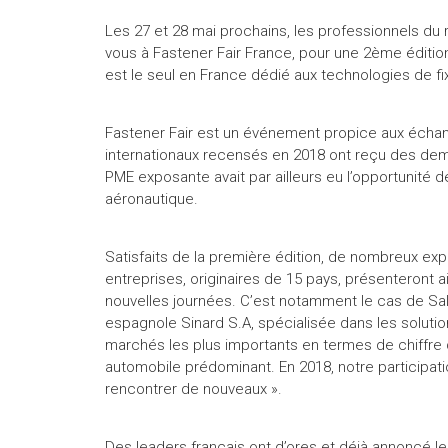
Les 27 et 28 mai prochains, les professionnels du 
vous à Fastener Fair France, pour une 2ème édition
est le seul en France dédié aux technologies de f
Fastener Fair est un événement propice aux écha
internationaux recensés en 2018 ont reçu des dema
PME exposante avait par ailleurs eu l’opportunité 
aéronautique.
Satisfaits de la première édition, de nombreux ex
entreprises, originaires de 15 pays, présenteront a
nouvelles journées. C’est notamment le cas de Sal
espagnole Sinard S.A, spécialisée dans les solutio
marchés les plus importants en termes de chiffre d
automobile prédominant. En 2018, notre participati
rencontrer de nouveaux ».
Des leaders français ont d’ores et déjà annoncé le