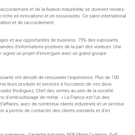
raccordement et de la fixation industrielle se donnent rendez-
 riche en innovations et en nouveautés. Ce salon international
ixation et de raccordement.
nges et aux opportunités de business. 75% des exposants
ndes d’informations positives de la part des visiteurs. Une
de signer un projet d’envergure avec un grand groupe
posants ont décidé de renouveler l’expérience. Plus de 100
insi leurs produits et services à l’occasion de ces deux
vador Rodriguez, Chef des ventes au sein de la société
ns d'emboutissage de métal : « La France est l'un des
'affaires, avec de nombreux clients industriels et un secteur
on a permis de contacter des clients existants et d'en
ur présence : Gardette Industrie, NOF Metal Coatings, S+P