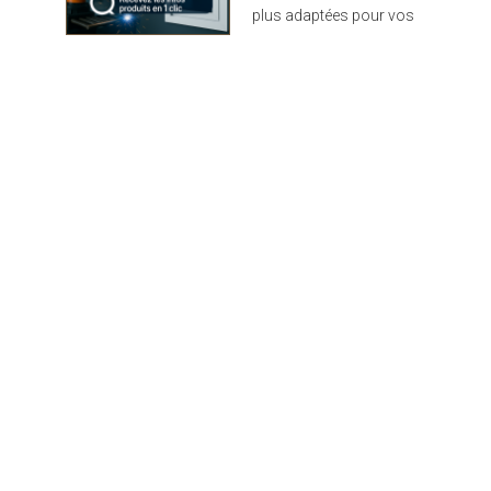
plus adaptées pour vos
projets : design,
performance et durabilité
au rendez-vous