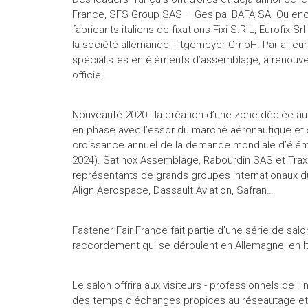
France, SFS Group SAS – Gesipa, BAFA SA. Ou encor
fabricants italiens de fixations Fixi S.R.L, Eurofix S
la société allemande Titgemeyer GmbH. Par ailleurs,
spécialistes en éléments d’assemblage, a renouve
officiel.
Nouveauté 2020 : la création d’une zone dédiée au
en phase avec l’essor du marché aéronautique et 
croissance annuel de la demande mondiale d’éléme
2024). Satinox Assemblage, Rabourdin SAS et Traxx
représentants de grands groupes internationaux du 
Align Aerospace, Dassault Aviation, Safran…
Fastener Fair France fait partie d’une série de salo
raccordement qui se déroulent en Allemagne, en Ital
Le salon offrira aux visiteurs - professionnels de l’i
des temps d’échanges propices au réseautage et 