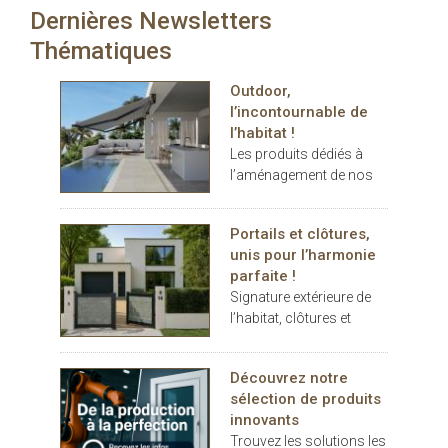
Dernières Newsletters
carport… les espaces
extérieurs deviennent de
Thématiques
véritables
prolongements de
Outdoor,
l’habitat. Dans ce
l’incontournable de
contexte, THERMOTOP®
l’habitat !
s’impose comme un
Les produits dédiés à
partenaire clé pour
l’aménagement de nos
concevoir des espaces
terrasses et jardins se
de vie confortables,
sont imposés au cours
esthétiques et durables,
Portails et clôtures,
des dernières années
dedans comme dehors.
unis pour l’harmonie
comme des éléments
parfaite !
indispensables au
Signature extérieure de
confort.
l’habitat, clôtures et
portails battants ou
coulissants, pleins ou
Découvrez notre
décoratifs, rivalisent
sélection de produits
d’inspiration
innovants
Trouvez les solutions les