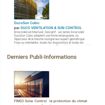
sont disponibles comme fourche de levage, potence avec
crochet.
DucoSun Cubic
par
DUCO VENTILATION & SUN CONTROL
Brise-soleil architectural. Desciptif : Les lames brise-soleil
DucoSun Cubic adoptent une forme rectangulaire, où
l’épaisseur de la tranche souligne leur aspect géométrique.
Fixes ou orientables, toutes les dispositions et toutes les
méthodes de pose sont permises. Très utilisées en brise-soleil
vertical (parallèle à la façade), pour des bâtiments à l’esthétique
contemporaine et graphique.
Derniers Publi-Informations
FINEO Solar Control : la protection du climat